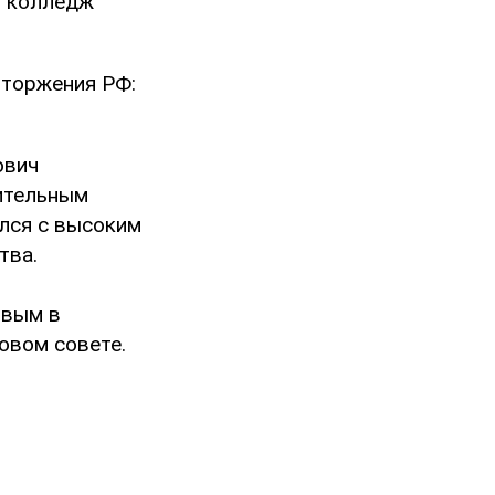
й колледж
вторжения РФ:
ович
ительным
лся с высоким
тва.
ивым в
овом совете.