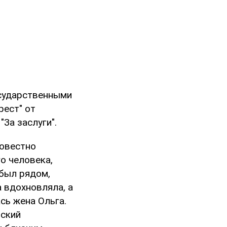
осударственными
рест" от
За заслуги".
совестно
о человека,
 был рядом,
а вдохновляла, а
сь жена Ольга.
вский