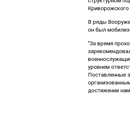
структурном по
Криворожского 
В ряды Вооруже
он был мобилиз
"За время прох
зарекомендовал
военнослужащим
уровнем ответс
Поставленные з
организованным
достижении нам