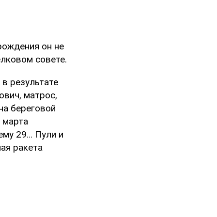
рождения он не
лковом совете.
 в результате
вич, матрос,
на береговой
7 марта
ему 29… Пули и
ая ракета