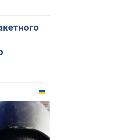
акетного
о