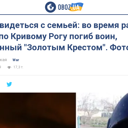
видеться с семьей: во время р
по Кривому Рогу погиб воин,
нный "Золотым Крестом". Фот
цкая
War
9
17,3 т.