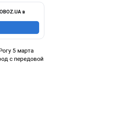
 OBOZ.UA в
Рогу 5 марта
род с передовой