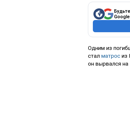
Будьте
Google
Одним из погибш
стал
матрос
из 
он вырвался на 