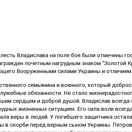
лесть Владислава на поле боя были отмечены г
награжден почетным нагрудным знаком "Золотой К
щего Вооруженными силами Украины и отличием "
тственного семьянина и военного, который добро
служебные обязанности. Не стало жизнерадостног
ьшим сердцем и доброй душой. Владислав всегда
удных жизненных ситуациях. Его сила воли всегд
ала веры в людей. У погибшего защитника остала
ы в скорби перед верным сыном Украины. Петро