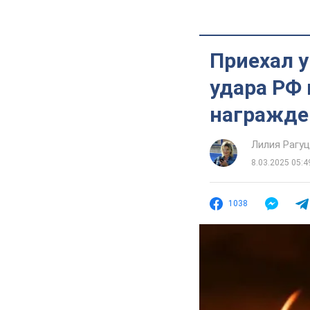
Приехал у
удара РФ 
награжде
Лилия Рагу
8.03.2025 05:4
1038