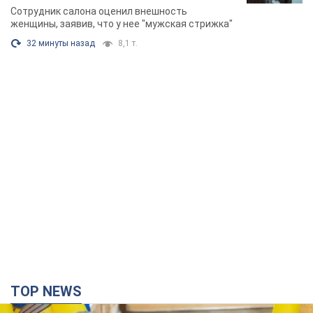
химиотерапии, разгорелся скандал.
Сотрудник салона оценил внешность
Фото
женщины, заявив, что у нее "мужская стрижка"
32 минуты назад
8,1 т.
TOP NEWS