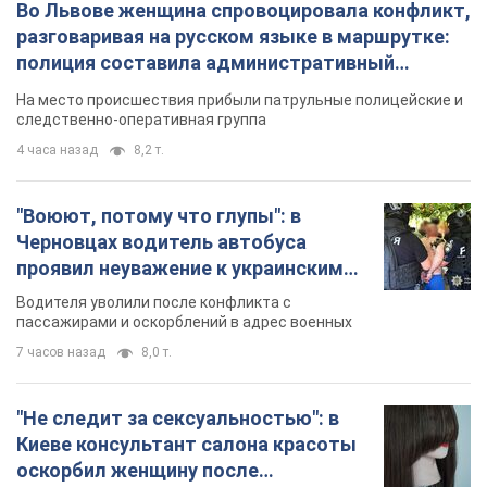
Во Львове женщина спровоцировала конфликт,
разговаривая на русском языке в маршрутке:
полиция составила административный
протокол. Видео
На место происшествия прибыли патрульные полицейские и
следственно-оперативная группа
4 часа назад
8,2 т.
"Воюют, потому что глупы": в
Черновцах водитель автобуса
проявил неуважение к украинским
военным и поплатился за это.
Водителя уволили после конфликта с
Видео
пассажирами и оскорблений в адрес военных
7 часов назад
8,0 т.
"Не следит за сексуальностью": в
Киеве консультант салона красоты
оскорбил женщину после