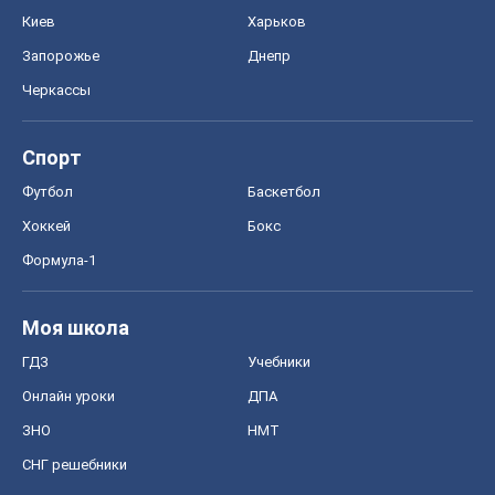
Киев
Харьков
Запорожье
Днепр
Черкассы
Спорт
Футбол
Баскетбол
Хоккей
Бокс
Формула-1
Моя школа
ГДЗ
Учебники
Онлайн уроки
ДПА
ЗНО
НМТ
СНГ решебники