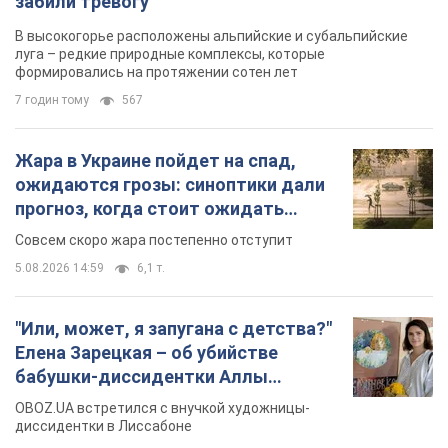
забили тревогу
В высокогорье расположены альпийские и субальпийские
луга – редкие природные комплексы, которые
формировались на протяжении сотен лет
7 годин тому
567
Жара в Украине пойдет на спад,
ожидаются грозы: синоптики дали
прогноз, когда стоит ожидать
изменения погоды
Совсем скоро жара постепенно отступит
5.08.2026 14:59
6,1 т.
"Или, может, я запугана с детства?"
Елена Зарецкая – об убийстве
бабушки-диссидентки Аллы
Горской, критике сына Стуса и
OBOZ.UA встретился с внучкой художницы-
бегстве в Португалию с пятью
диссидентки в Лиссабоне