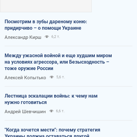
Посмотрим в зубы дареному коню:
придирчиво – о помощи Украине
Александр Кирш
6,2 т.
Между ужасной войной и еще худшим миром
на условиях агрессора, или Безысходность –
тоже оружие России
Алексей Копытько
5,6 т.
Лестница эскалации войны: к чему нам
нужно готовиться
Андрей Шевчишин
6,6 т.
"Когда хочется мести": почему стратегия
Украины должна оставаться другой