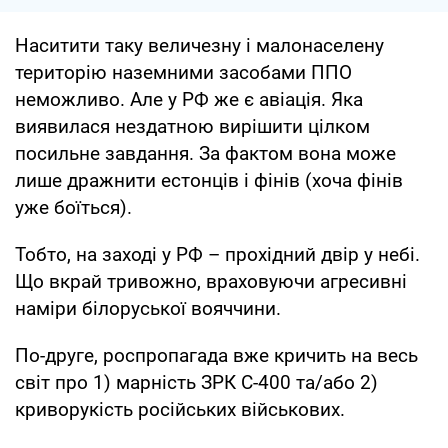
Наситити таку величезну і малонаселену
територію наземними засобами ППО
неможливо. Але у РФ же є авіація. Яка
виявилася нездатною вирішити цілком
посильне завдання. За фактом вона може
лише дражнити естонців і фінів (хоча фінів
уже боїться).
Тобто, на заході у РФ – прохідний двір у небі.
Що вкрай тривожно, враховуючи агресивні
наміри білоруської вояччини.
По-друге, роспропагада вже кричить на весь
світ про 1) марність ЗРК С-400 та/або 2)
криворукість російських військових.