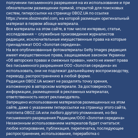
получении письменного разрешения на их использование и при
обязательном размещении прямой, открытой для поисковых
систем, гиперссылки на страницу OBOZ.UA по ссылке
https://www.obozrevatel.com
, на которой размещен оригинальный
материал в первом абзаце материала.
Все материалы на этом сайте, в том числе интервью, статьи,
исследования – служебные произведения журналистов
редакции, исключительные имущественные права на которые
принадлежат ООО «Золотая середина».
На все опубликованные фотоматериалы Getty Images редакция
имеет имущественные права, защищаемые законом Украины
«Об авторских правах и смежных правах», никто не имеет права
без письменного разрешения ООО «Золотая середина» их
использовать, они не подлежат дальнейшему воспроизводству,
переводу, распространению в любой форме.
Редакция OBOZ.UA может не разделять точку зрения,
изложенную в авторском материале. За достоверность
информации, размещенной в рекламных материалах,
ответственность несет рекламодатель.
Запрещено использование материалов размещенных на этом
сайте, даже с указанием гиперссылки на страницу этого сайта,
логотипа OBOZ.UA или любого другого упоминания, но без
письменного разрешения Редакции/ООО «Золотая середина»
Незаконным использованием материалов будет считаться:
любое копирование, публикация, перепечатка, последующее
распространение, использование, переработка с