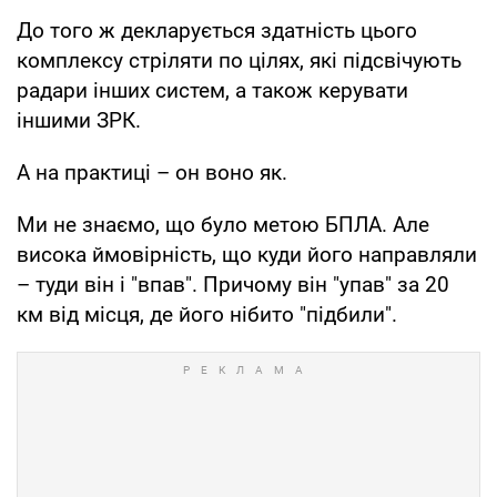
До того ж декларується здатність цього
комплексу стріляти по цілях, які підсвічують
радари інших систем, а також керувати
іншими ЗРК.
А на практиці – он воно як.
Ми не знаємо, що було метою БПЛА. Але
висока ймовірність, що куди його направляли
– туди він і "впав". Причому він "упав" за 20
км від місця, де його нібито "підбили".