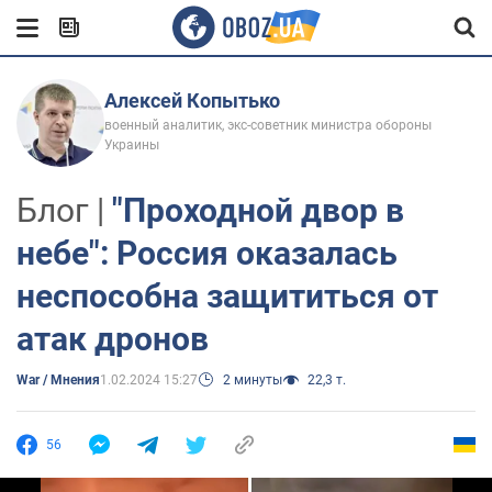
Алексей Копытько
военный аналитик, экс-советник министра обороны
Украины
Блог |
"Проходной двор в
небе": Россия оказалась
неспособна защититься от
атак дронов
War / Мнения
1.02.2024 15:27
2 минуты
22,3 т.
56