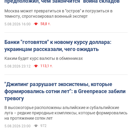
предположил, чем закончится "война складов"
Москва может превратиться в "остров" и погрузиться в
темноту, спрогнозировал военный эксперт
58,8 т.
5.08.2026 16:00
Банки "готовятся" к новому курсу доллара:
украинцам рассказали, чего ожидать
Каким будет курс валюты в обменниках
113,1 т.
5.08.2026 23:12
"Джипинг разрушает экосистемы, которые
формировались сотни лет": в Greenpeace забили
тревогу
В высокогорье расположены альпийские и субальпийские
луга – редкие природные комплексы, которые формировались
на протяжении сотен лет
972
5.08.2026 23:00