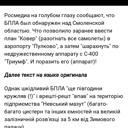
Росмедиа на голубом глазу сообщают, что
БПЛА был обнаружен над Смоленской
областью. Что позволило заранее ввести
план "Ковер" (разогнать все самолеты) в
аэропорту "Пулково", а затем "шарахнуть" по
недружественному аппарату с С-400
"Триумф". И поразить его (аппарат)!
Далее текст на языке оригинала
Однак шкідливий БПЛА "ще півгодини
кружляв (!)" і врешті-решт "впав" на територію
підприємства "Невський мазут" (багато-
багато цистерн та інших ємностей на великій
залізничній розв'язці за 5 км від Зимового
палацу).