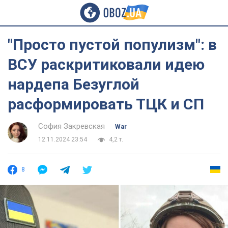
"Просто пустой популизм": в
ВСУ раскритиковали идею
нардепа Безуглой
расформировать ТЦК и СП
София Закревская
War
12.11.2024 23:54
4,2 т.
8