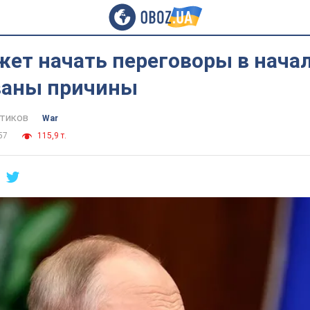
ет начать переговоры в начал
званы причины
тиков
War
57
115,9 т.