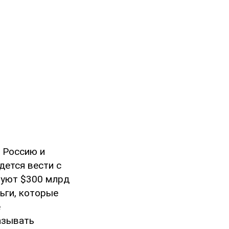
ь Россию и
дется вести с
туют $300 млрд
ньги, которые
е
азывать