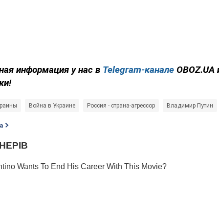
ная информация у нас в
Telegram-канале
OBOZ.UA 
ки!
краины
Война в Украине
Россия - страна-агрессор
Владимир Путин
а