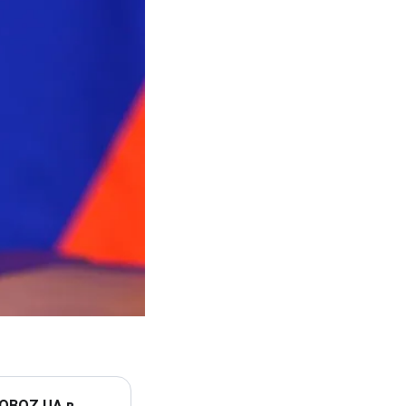
 OBOZ.UA в