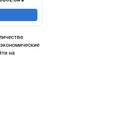
личестве
 экономические
йти на