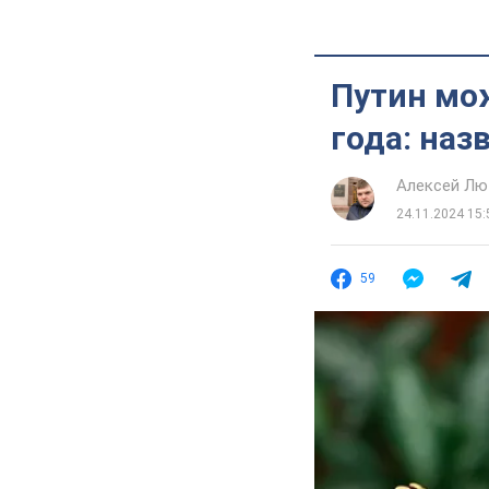
Путин мож
года: на
Алексей Лю
24.11.2024 15:
59