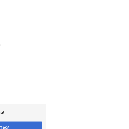
и!
ться