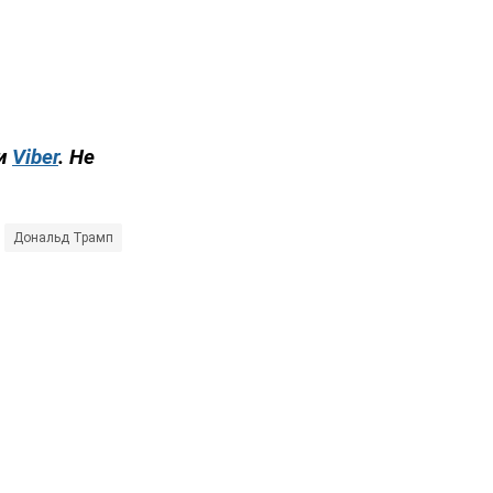
и
Viber
. Не
Дональд Трамп