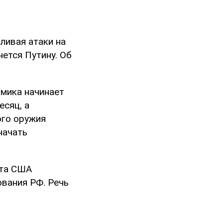
ливая атаки на
чется Путину. Об
омика начинает
есяц, а
ого оружия
начать
нта США
ования РФ. Речь