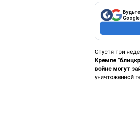
Будьте
Google
Спустя три неде
Кремле "блицкр
войне могут за
уничтоженной т