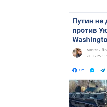
Путин не 
против Ук
Washingto
Алексей Лю
20.03.2022 15:
112