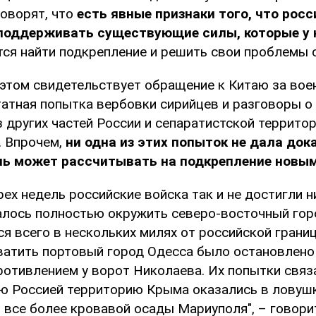
говорят, что
есть явные признаки того, что росс
поддерживать существующие силы, которые у 
тся найти подкрепление и решить свои проблемы с
б этом свидетельствует обращение к Китаю за во
татная попытка вербовки сирийцев и разговоры о
з других частей России и сепаратистской террит
. Впрочем,
ни одна из этих попыток не дала док
мль может рассчитывать на подкрепление новы
рех недель российские войска так и не достигли н
далось полностью окружить северо-восточный гор
ся всего в нескольких милях от российской грани
ватить портовый город Одесса было остановлен
ротивлением у ворот Николаева. Их попытки связ
ю Россией территорию Крыма оказались в ловуш
 все более кровавой осады Мариуполя", – говори