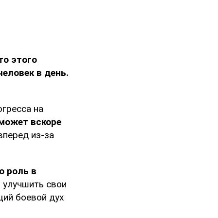
то этого
человек в день.
огресса на
может вскоре
вперед из-за
 роль в
 улучшить свои
щий боевой дух