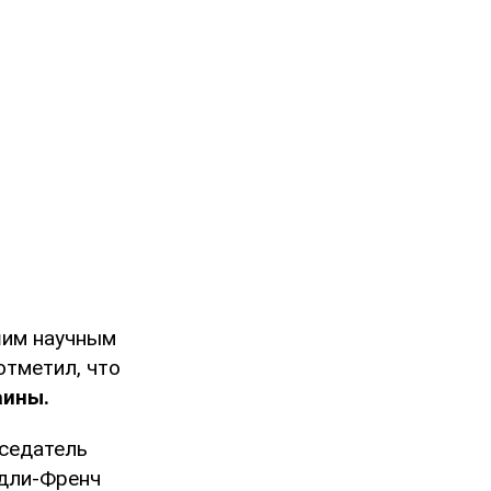
шим научным
отметил, что
аины.
дседатель
ндли-Френч