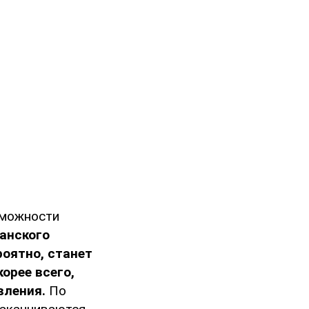
зможности
анского
роятно, станет
корее всего,
вления.
По