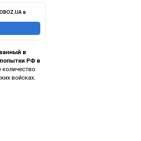
 OBOZ.UA в
ванный в
попытки РФ в
е количество
ких войсках.