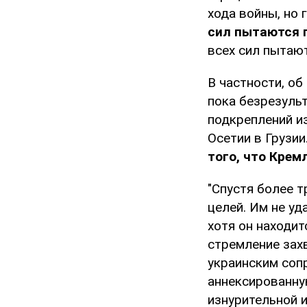
хода войны, но 
сил пытаются 
всех сил пытаю
В частности, о
пока безрезуль
подкреплений и
Осетии в Грузии
того, что Кре
"Спустя более т
целей. Им не у
хотя он находит
стремление зах
украинским соп
аннексированну
изнурительной и