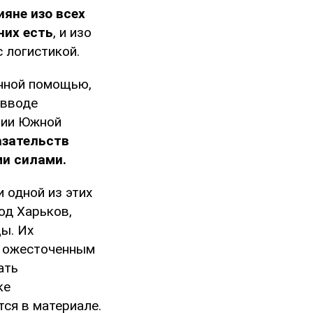
ияне изо всех
них есть
, и изо
 логистикой.
енной помощью,
 вводе
ории Южной
азательств
ми силами.
и одной из этих
од Харьков,
цы. Их
о ожесточенным
ать
ке
тся в материале.