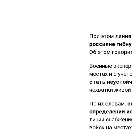
При этом л
иния
россияне гибну
Об этом говори
Военные экспер
местах и ​​с уч
стать неустойч
нехватки живой 
По их словам,
с
определении и
линии снабжени
войск на местах