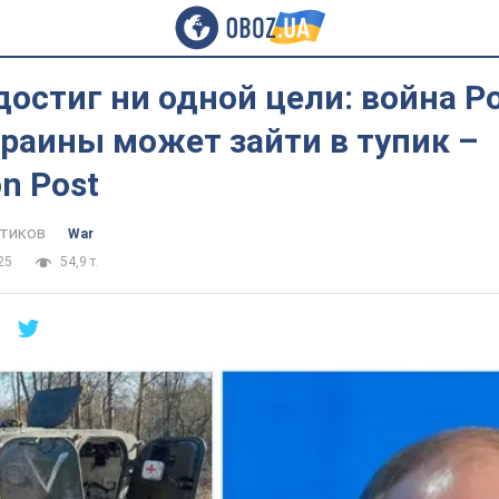
достиг ни одной цели: война Р
раины может зайти в тупик –
n Post
тиков
War
25
54,9 т.