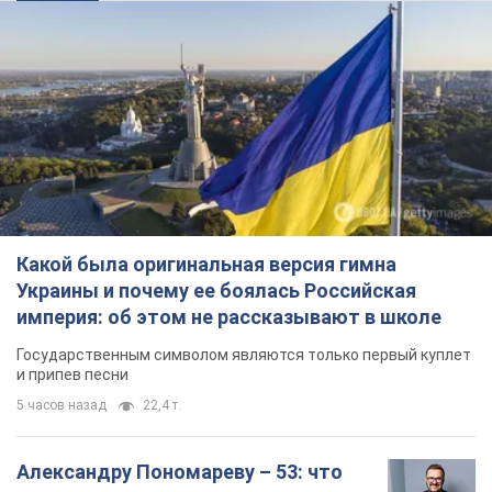
Какой была оригинальная версия гимна
Украины и почему ее боялась Российская
империя: об этом не рассказывают в школе
Государственным символом являются только первый куплет
и припев песни
5 часов назад
22,4 т.
Александру Пономареву – 53: что
известно о трех детях секс-
символа 90-х и как они выглядят
Несмотря на развитие карьеры, артист не
забывал о личном счастье
10 часов назад
9,0 т.
В ПриватБанке рассказали,
действительны ли доллары 1996