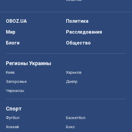
Регионы Украины
Киев
Харьков
Запорожье
Днепр
Черкассы
Спорт
Футбол
Баскетбол
Хоккей
Бокс
Формула-1
Моя школа
ГДЗ
Учебники
Онлайн уроки
ДПА
ЗНО
НМТ
СНГ решебники