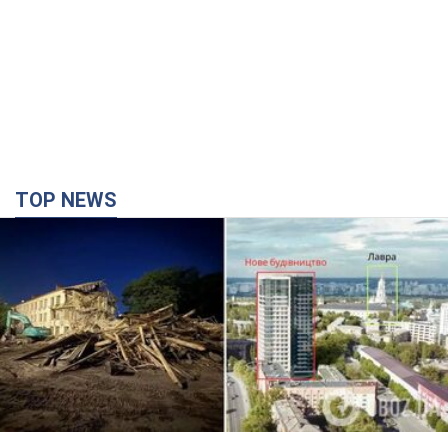
TOP NEWS
Киево-Печерскую лавру закроют 80-метровым
"монстром"? Почему киевские власти
отказались остановить строительство
небоскреба "московского верующего"
Какая реакция Кличко на петицию по отмене строительства
2 часа назад
20,4 т.
Российская армия совершила массированную