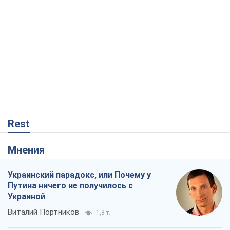
Rest
Мнения
Украинский парадокс, или Почему у
Путина ничего не получилось с
Украиной
Виталий Портников
1,8 т.
Москва выдвигает претензии Пекину:
дружба превращается в зависимость
России от Китая
Виктор Каспрук
4,2 т.
Война и медиа: политика перешла в
соцсети, а СМИ играют по правилам