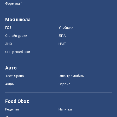
Авто
Тест Драйв
Электромобили
Акции
Сервис
Food Oboz
Рецепты
Напитки
Диеты
Экономика
Рынки и компании
Mакроэкономика
MedOboz
Новости медицины
MAMACLUB