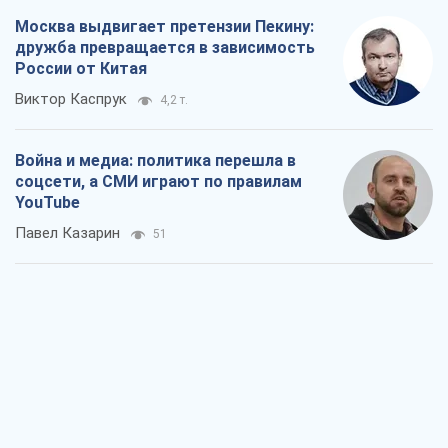
YouTube
Павел Казарин
51
В плену собственных мифов: как
Константиновка стала главной
идеологической ловушкой для
российских оккупантов
Дмитрий Снегирев
1,3 т.