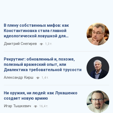
Рекрутинг: обновленный и, похоже,
полезный вражеский опыт, или
Диалектика требовательной трусости
Александр Кирш
1,4 т.
Ни оружия, ни людей: как Лукашенко
создает новую армию
Игар Тышкевич
16,4 т.
Когда закончится война?
Юрий Христензен
12,5 т.
Все мнения