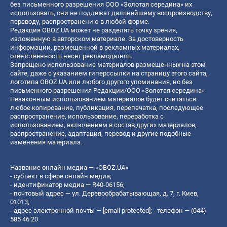
без письменного разрешения ООО «Золотая середина» их
использовать, они не подлежат дальнейшему воспроизводству,
переводу, распространению в любой форме.
Редакция OBOZ.UA может не разделять точку зрения,
изложенную в авторском материале. За достоверность
информации, размещенной в рекламных материалах,
ответственность несет рекламодатель.
Запрещено использование материалов размещенных на этом
сайте, даже с указанием гиперссылки на страницу этого сайта,
логотипа OBOZ.UA или любого другого упоминания, но без
письменного разрешения Редакции/ООО «Золотая середина»
Незаконным использованием материалов будет считаться:
любое копирование, публикация, перепечатка, последующее
распространение, использование, переработка с
использованием, включением в состав других материалов,
распространение, адаптация, перевод и другие подобные
изменения материала.
Название онлайн медиа — «OBOZ.UA»
- субъект в сфере онлайн медиа;
- идентификатор медиа — R40-06156;
- почтовый адрес — ул. Деревообрабатывающая, д. 7, г. Киев,
01013;
- адрес электронной почты —
[email protected]
; - телефон — (044)
585 46 20