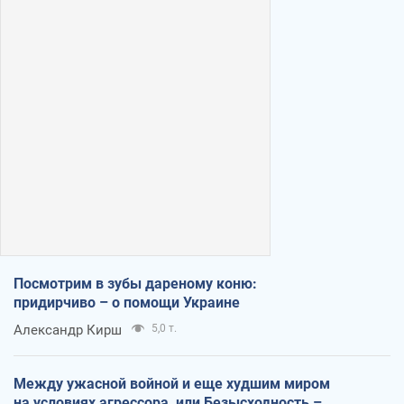
Посмотрим в зубы дареному коню:
придирчиво – о помощи Украине
Александр Кирш
5,0 т.
Между ужасной войной и еще худшим миром
на условиях агрессора, или Безысходность –