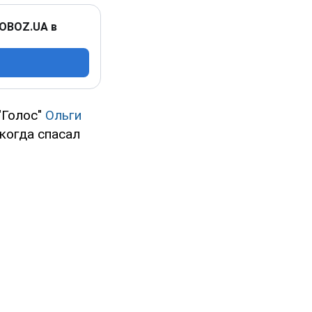
 OBOZ.UA в
"Голос"
Ольги
 когда спасал