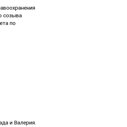
равоохранения
о созыва
ета по
ада и Валерия.