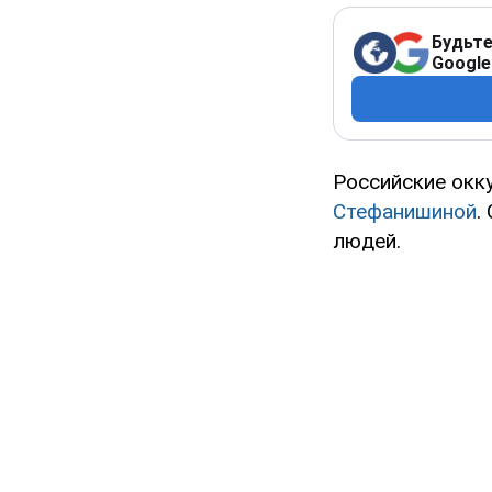
Будьте
Google
Российские окк
Стефанишиной
.
людей.