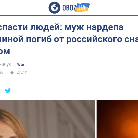
спасти людей: муж нардепа
иной погиб от российского сн
ом
ничук
War
36
27,7 т.