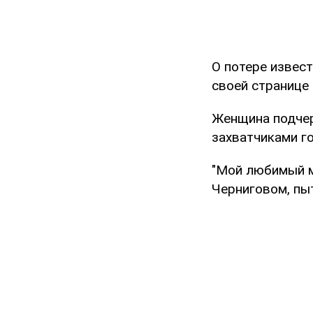
О потере извест
своей странице
Женщина подчер
захватчиками го
"Мой любимый м
Черниговом, пы