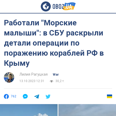
Работали "Морские
малыши": в СБУ раскрыли
детали операции по
поражению кораблей РФ в
Крыму
Лилия Рагуцкая
War
13.10.2023 12:31
30,2 т.
762