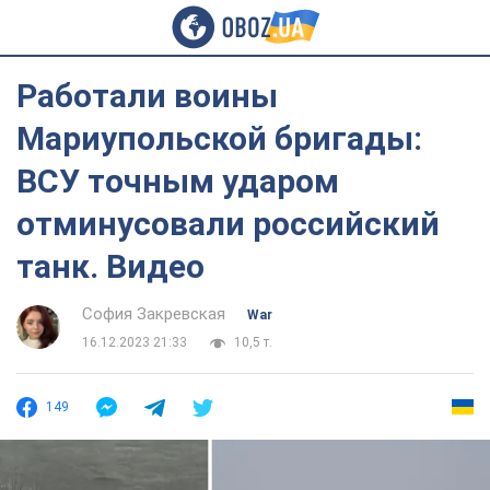
Работали воины
Мариупольской бригады:
ВСУ точным ударом
отминусовали российский
танк. Видео
София Закревская
War
16.12.2023 21:33
10,5 т.
149