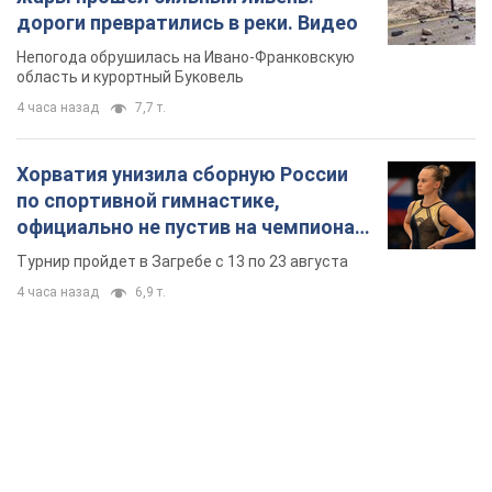
дороги превратились в реки. Видео
Непогода обрушилась на Ивано-Франковскую
область и курортный Буковель
4 часа назад
7,7 т.
Хорватия унизила сборную России
по спортивной гимнастике,
официально не пустив на чемпионат
Европы основных спортсменов
Турнир пройдет в Загребе с 13 по 23 августа
4 часа назад
6,9 т.