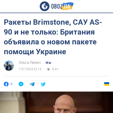
Ракеты Brimstone, САУ AS-
90 и не только: Британия
объявила о новом пакете
помощи Украине
Ольга Липич
War
7.07.2024 23:13
8,4 т.
0