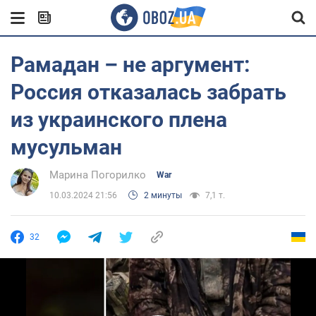
Рамадан – не аргумент:
Россия отказалась забрать
из украинского плена
мусульман
Марина Погорилко
War
10.03.2024 21:56
2 минуты
7,1 т.
32