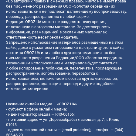
«Об авторских правах и смежных правах», никто не имеет права
без письменного разрешения ООО «Золотая середина» их
использовать, они не подлежат дальнейшему воспроизводству,
переводу, распространению в любой форме.
Редакция OBOZ.UA может не разделять точку зрения,
изложенную в авторском материале. За достоверность
информации, размещенной в рекламных материалах,
ответственность несет рекламодатель.
Запрещено использование материалов размещенных на этом
сайте, даже с указанием гиперссылки на страницу этого сайта,
логотипа OBOZ.UA или любого другого упоминания, но без
письменного разрешения Редакции/ООО «Золотая середина»
Незаконным использованием материалов будет считаться:
любое копирование, публикация, перепечатка, последующее
распространение, использование, переработка с
использованием, включением в состав других материалов,
распространение, адаптация, перевод и другие подобные
изменения материала.
Название онлайн медиа — «OBOZ.UA»
- субъект в сфере онлайн медиа;
- идентификатор медиа — R40-06156;
- почтовый адрес — ул. Деревообрабатывающая, д. 7, г. Киев,
01013;
- адрес электронной почты —
[email protected]
; - телефон — (044)
585 46 20