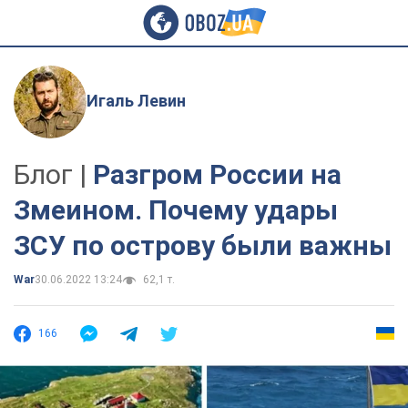
Игаль Левин
Блог |
Разгром России на
Змеином. Почему удары
ЗСУ по острову были важны
War
30.06.2022 13:24
62,1 т.
166