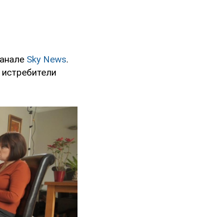
канале
Sky News
.
 истребители