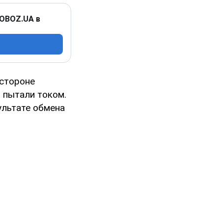
 OBOZ.UA в
 стороне
о пытали током.
ультате обмена