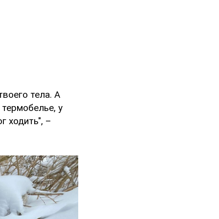
воего тела. А
 термобелье, у
ог ходить", –