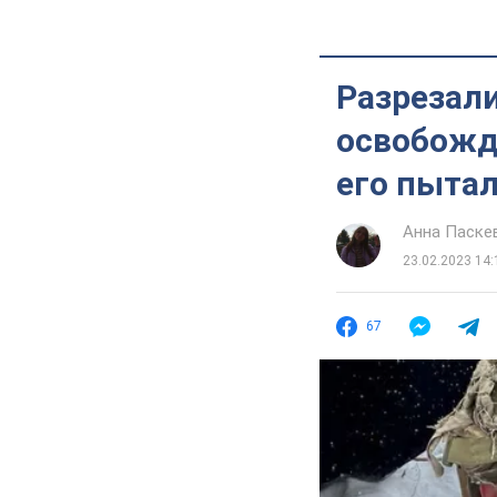
Разрезал
освобожде
его пыта
Анна Паске
23.02.2023 14:
67