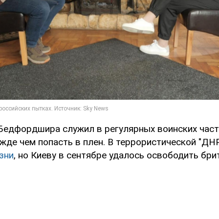
Бедфордшира служил в регулярных воинских част
жде чем попасть в плен. В террористической "ДН
зни
, но Киеву в сентябре удалось освободить бри