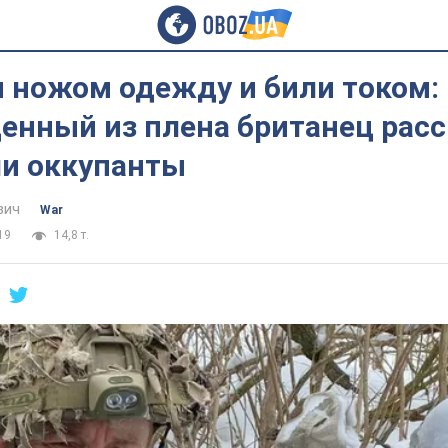
и ножом одежду и били током:
нный из плена британец расс
ли оккупанты
вич
War
19
14,8 т.