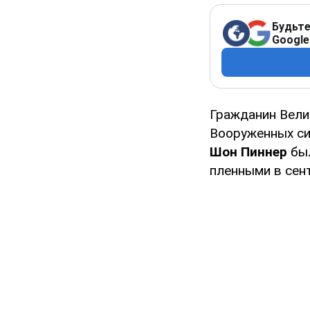
Будьте
Google
Гражданин Вели
Вооруженных сил
Шон Пиннер
был
пленными в сент