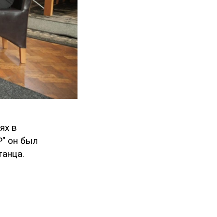
ях в
Р" он был
танца.