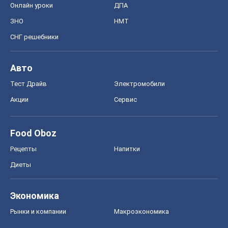
Food Oboz
Рецепты
Напитки
Диеты
Экономика
Рынки и компании
Mакроэкономика
MedOboz
Новости медицины
MAMACLUB
Шоу
Афиша
Сплетни
Красота
Мода