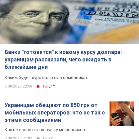
ближайшие дни
Каким будет курс валюты в обменниках
6.08.2026 22:58
151,7 т.
Украинцам обещают по 850 грн от
мобильных операторов: что не так с
этими сообщениями
Как не попасть в ловушку мошенников
6.08.2026 21:02
16,5 т.
Самый дорогой футболист
"Динамо" забил "Карабаху" уже на
10-й минуте матча. Видео
Поединок проходит в Польше
6.08.2026 20:48
6,9 т.