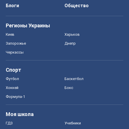
Спорт
Футбол
Баскетбол
Хоккей
Бокс
Формула-1
Моя школа
ГДЗ
Учебники
Онлайн уроки
ДПА
ЗНО
НМТ
СНГ решебники
Авто
Тест Драйв
Электромобили
Акции
Сервис