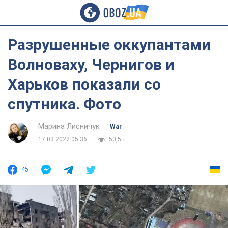
Разрушенные оккупантами
Волноваху, Чернигов и
Харьков показали со
спутника. Фото
Марина Лисничук
War
17.03.2022 05:36
50,5 т.
45