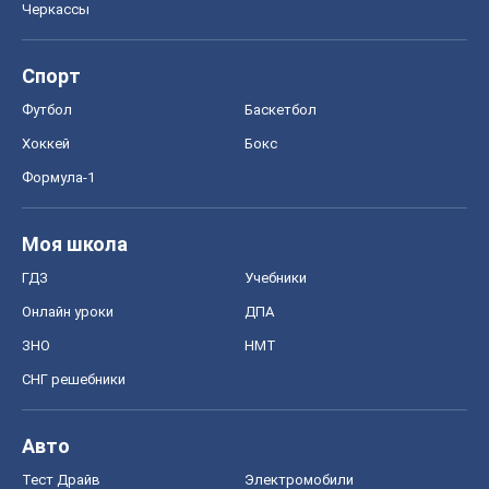
Черкассы
Спорт
Футбол
Баскетбол
Хоккей
Бокс
Формула-1
Моя школа
ГДЗ
Учебники
Онлайн уроки
ДПА
ЗНО
НМТ
СНГ решебники
Авто
Тест Драйв
Электромобили