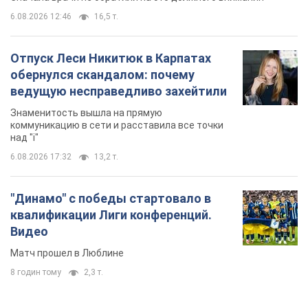
6.08.2026 12:46
16,5 т.
Отпуск Леси Никитюк в Карпатах
обернулся скандалом: почему
ведущую несправедливо захейтили
Знаменитость вышла на прямую
коммуникацию в сети и расставила все точки
над "i"
6.08.2026 17:32
13,2 т.
"Динамо" с победы стартовало в
квалификации Лиги конференций.
Видео
Матч прошел в Люблине
8 годин тому
2,3 т.