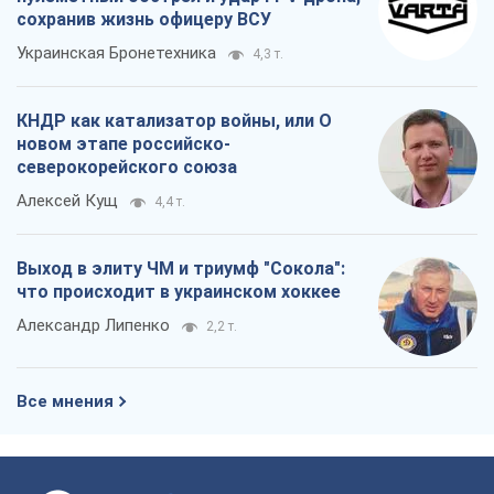
проверить НАТО войной
Леонид Невзлин
5,3 т.
"Варта" и "Новатор" выдержали
пулеметный обстрел и удар FPV-дрона,
сохранив жизнь офицеру ВСУ
Украинская Бронетехника
4,3 т.
КНДР как катализатор войны, или О
новом этапе российско-
северокорейского союза
Алексей Кущ
4,4 т.
Выход в элиту ЧМ и триумф "Сокола":
что происходит в украинском хоккее
Александр Липенко
2,2 т.