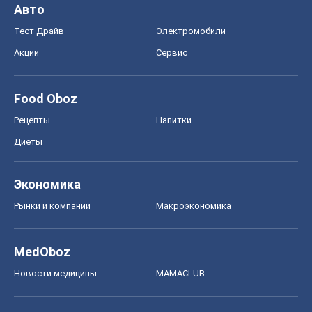
Онлайн уроки
ДПА
ЗНО
НМТ
СНГ решебники
Авто
Тест Драйв
Электромобили
Акции
Сервис
Food Oboz
Рецепты
Напитки
Диеты
Экономика
Рынки и компании
Mакроэкономика