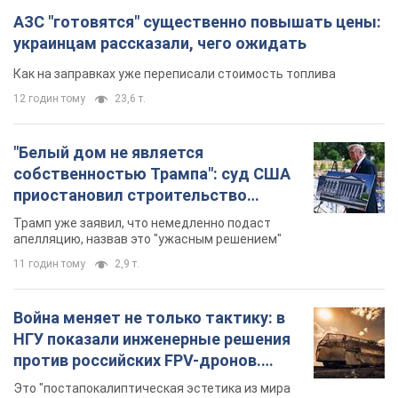
АЗС "готовятся" существенно повышать цены:
украинцам рассказали, чего ожидать
Как на заправках уже переписали стоимость топлива
12 годин тому
23,6 т.
"Белый дом не является
собственностью Трампа": суд США
приостановил строительство
бального зала стоимостью 400 млн
Трамп уже заявил, что немедленно подаст
долларов
апелляцию, назвав это "ужасным решением"
11 годин тому
2,9 т.