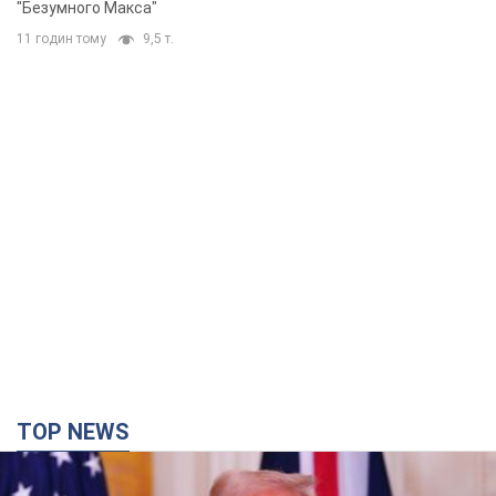
Война меняет не только тактику: в
НГУ показали инженерные решения
против российских FPV-дронов.
Фото
Это "постапокалиптическая эстетика из мира
"Безумного Макса"
11 годин тому
9,5 т.