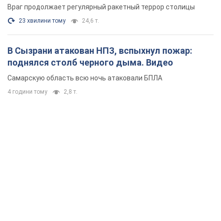
партнеров в борьбе с Россией
4 години тому
14,3 т.
В Киеве в результате российской атаки погиб
человек, пострадали четверо. Фото
Враг продолжает регулярный ракетный террор столицы
23 хвилини тому
24,6 т.
В Сызрани атакован НПЗ, вспыхнул пожар:
поднялся столб черного дыма. Видео
Самарскую область всю ночь атаковали БПЛА
4 години тому
2,8 т.