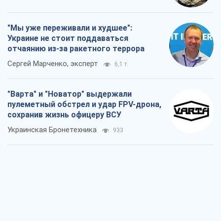
пулеметный обстрел и удар FPV-дрона,
сохранив жизнь офицеру ВСУ
Украинская Бронетехника
933
КНДР как катализатор войны, или О
новом этапе российско-
северокорейского союза