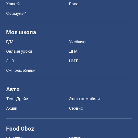
СНГ решебники
Авто
Тест Драйв
Электромобили
Акции
Сервис
Food Oboz
Рецепты
Напитки
Диеты
Экономика
Рынки и компании
Mакроэкономика
MedOboz