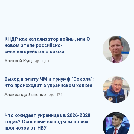
Алексей Кущ
1,1 т.
Выход в элиту ЧМ и триумф "Сокола":
что происходит в украинском хоккее
Александр Липенко
474
Что ожидает украинцев в 2026-2028
годах? Основные выводы из новых
прогнозов от НБУ
Василий Фурман
10,4 т.
Результат ударов по НПЗ России
значительно больше, чем кажется
Дмитрий Томчук
3,5 т.
Все мнения