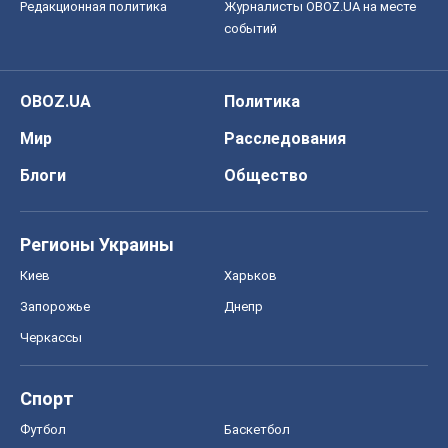
Регионы Украины
Киев
Харьков
Запорожье
Днепр
Черкассы
Спорт
Футбол
Баскетбол
Хоккей
Бокс
Формула-1
Моя школа
ГДЗ
Учебники
Онлайн уроки
ДПА
ЗНО
НМТ