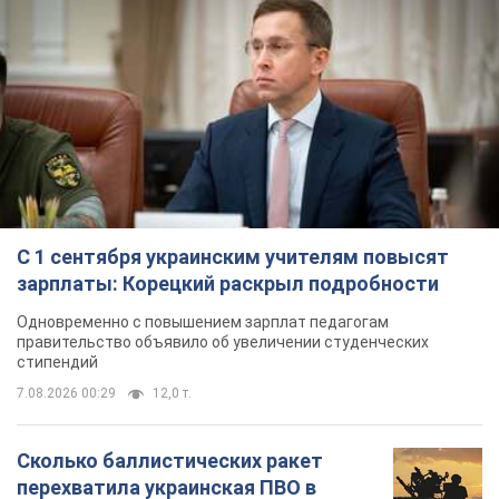
С 1 сентября украинским учителям повысят
зарплаты: Корецкий раскрыл подробности
Одновременно с повышением зарплат педагогам
правительство объявило об увеличении студенческих
стипендий
7.08.2026 00:29
12,0 т.
Сколько баллистических ракет
перехватила украинская ПВО в
июле: в Минобороны назвали цифру
Украинская ПВО работала в условиях
дефицита ракет-перехватчиков
3 часа назад
6,2 т.
Аурика Ротару через суд изменила
свою пенсию, на которую ранее