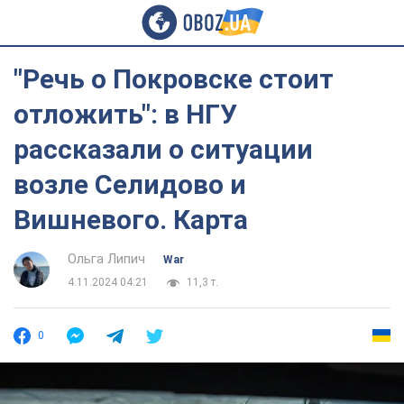
"Речь о Покровске стоит
отложить": в НГУ
рассказали о ситуации
возле Селидово и
Вишневого. Карта
Ольга Липич
War
4.11.2024 04:21
11,3 т.
0