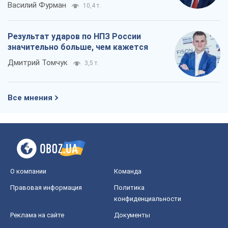
О компании
Команда
Правовая информация
Политика
конфиденциальности
Реклама на сайте
Документы
Редакционная политика
Журналисты OBOZ.UA на месте
событий
OBOZ.UA
Политика
Мир
Расследования
Блоги
Общество