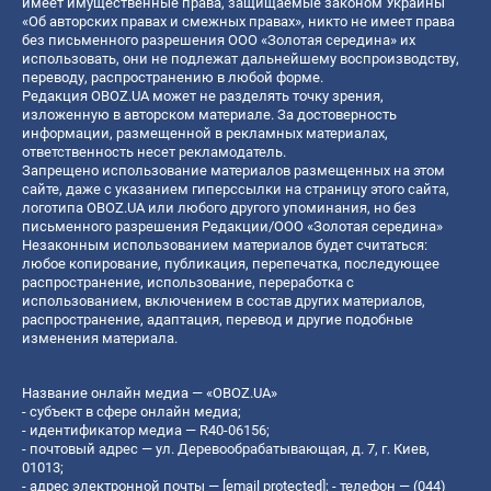
имеет имущественные права, защищаемые законом Украины
«Об авторских правах и смежных правах», никто не имеет права
без письменного разрешения ООО «Золотая середина» их
использовать, они не подлежат дальнейшему воспроизводству,
переводу, распространению в любой форме.
Редакция OBOZ.UA может не разделять точку зрения,
изложенную в авторском материале. За достоверность
информации, размещенной в рекламных материалах,
ответственность несет рекламодатель.
Запрещено использование материалов размещенных на этом
сайте, даже с указанием гиперссылки на страницу этого сайта,
логотипа OBOZ.UA или любого другого упоминания, но без
письменного разрешения Редакции/ООО «Золотая середина»
Незаконным использованием материалов будет считаться:
любое копирование, публикация, перепечатка, последующее
распространение, использование, переработка с
использованием, включением в состав других материалов,
распространение, адаптация, перевод и другие подобные
изменения материала.
Название онлайн медиа — «OBOZ.UA»
- субъект в сфере онлайн медиа;
- идентификатор медиа — R40-06156;
- почтовый адрес — ул. Деревообрабатывающая, д. 7, г. Киев,
01013;
- адрес электронной почты —
[email protected]
; - телефон — (044)