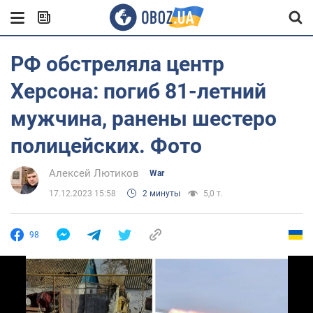
РФ обстреляла центр
Херсона: погиб 81-летний
мужчина, ранены шестеро
полицейских. Фото
Алексей Лютиков
War
17.12.2023 15:58
2 минуты
5,0 т.
98