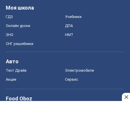
Моя школа
ГДЗ
Учебники
Онлайн уроки
ДПА
ЗНО
НМТ
СНГ решебники
Авто
Тест Драйв
Электромобили
Акции
Сервис
Food Oboz
Рецепты
Напитки
Диеты