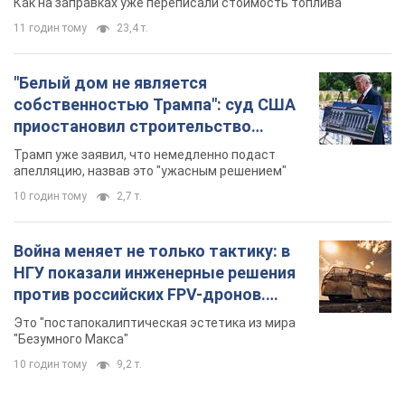
Как на заправках уже переписали стоимость топлива
11 годин тому
23,4 т.
"Белый дом не является
собственностью Трампа": суд США
приостановил строительство
бального зала стоимостью 400 млн
Трамп уже заявил, что немедленно подаст
долларов
апелляцию, назвав это "ужасным решением"
10 годин тому
2,7 т.
Война меняет не только тактику: в
НГУ показали инженерные решения
против российских FPV-дронов.
Фото
Это "постапокалиптическая эстетика из мира
"Безумного Макса"
10 годин тому
9,2 т.