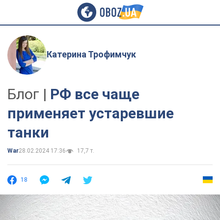
Катерина Трофимчук
Блог |
РФ все чаще
применяет устаревшие
танки
War
28.02.2024 17:36
17,7 т.
18