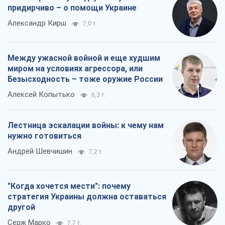
придирчиво – о помощи Украине
Александр Кирш
7,0 т.
Между ужасной войной и еще худшим
миром на условиях агрессора, или
Безысходность – тоже оружие России
Алексей Копытько
6,3 т.
Лестница эскалации войны: к чему нам
нужно готовиться
Андрей Шевчишин
7,2 т.
"Когда хочется мести": почему
стратегия Украины должна оставаться
другой
Серж Марко
7,7 т.