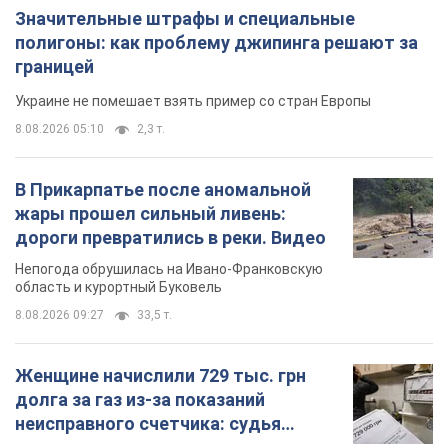
Значительные штрафы и специальные
полигоны: как проблему джипинга решают за
границей
Украине не помешает взять пример со стран Европы
8.08.2026 05:10
2,3 т.
В Прикарпатье после аномальной
жары прошел сильный ливень:
дороги превратились в реки. Видео
Непогода обрушилась на Ивано-Франковскую
область и курортный Буковель
8.08.2026 09:27
33,5 т.
Женщине начислили 729 тыс. грн
долга за газ из-за показаний
неисправного счетчика: судья
вынес неожиданное решение