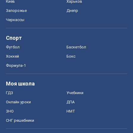
Киев
Харьков
Запорожье
Днепр
Черкассы
Спорт
Футбол
Баскетбол
Хоккей
Бокс
Формула-1
Моя школа
ГДЗ
Учебники
Онлайн уроки
ДПА
ЗНО
НМТ
СНГ решебники