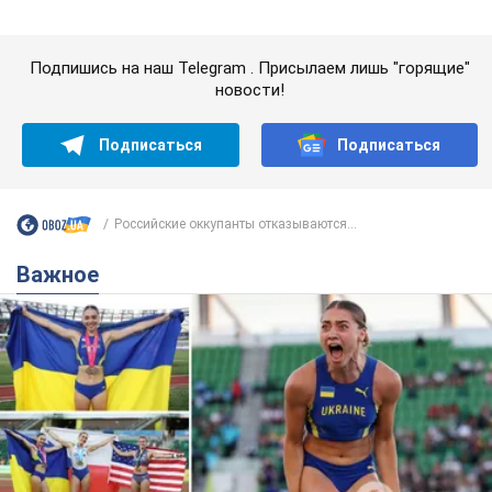
Российские оккупанты отказываются...
Важное
Красавица из Львова с рекордом выиграла
историческую медаль для Украины на
чемпионате мира по легкой атлетике U20.
Видео
Наша соотечественница блестяще выступила в Орегоне
9.08.2026 09:32
66,9 т.