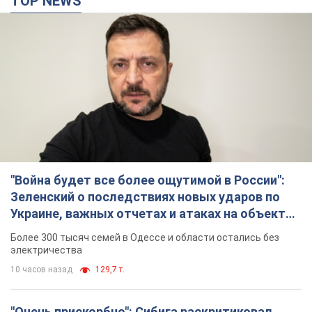
"Война будет все более ощутимой в России":
Зеленский о последствиях новых ударов по
Украине, важных отчетах и атаках на объекты
противника. Видео
Более 300 тысяч семей в Одессе и области остались без
электричества
10 часов назад
129,7 т.
"Очень прискорбно": Сибига раскритиковал
ЮНИСЕФ за заявление о погибших детях в
Украине
Глава МИД подчеркнул, что причиной гибели украинских
детей является война, развязанная РФ
8 часов назад
8,0 т.
"Значительные разрушения": Россия нанесла