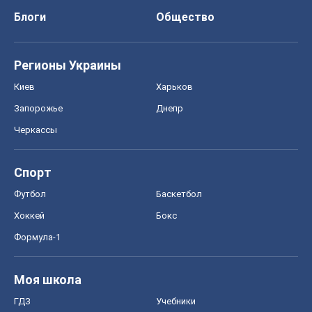
Спорт
Футбол
Баскетбол
Хоккей
Бокс
Формула-1
Моя школа
ГДЗ
Учебники
Онлайн уроки
ДПА
ЗНО
НМТ
СНГ решебники
Авто
Тест Драйв
Электромобили