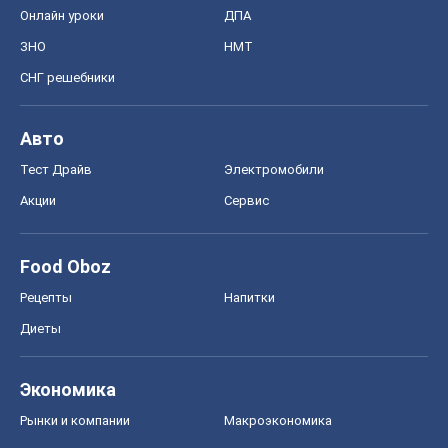
Акции
Сервис
Food Oboz
Рецепты
Напитки
Диеты
Экономика
Рынки и компании
Mакроэкономика
MedOboz
Новости медицины
MAMACLUB
Шоу
Афиша
Сплетни
Красота
Мода