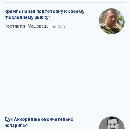
Дух Анкориджа окончательно
испарился
Виктор Андрусив
5,7 т.
Война и медиа: политика перешла в
соцсети, а СМИ играют по правилам
YouTube
Павел Казарин
3,0 т.