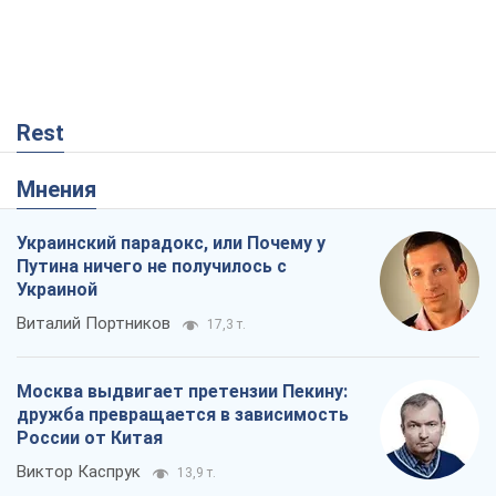
Украинский парадокс, или Почему у
Путина ничего не получилось с
Украиной
Виталий Портников
17,3 т.
Москва выдвигает претензии Пекину:
дружба превращается в зависимость
России от Китая
Виктор Каспрук
13,9 т.
Кремль начал подготовку к своему
"последнему рывку"
Костянтин Машовець
3,7 т.