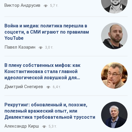
В плену собственных мифов: как
Константиновка стала главной
идеологической ловушкой для
российских оккупантов
Дмитрий Снегирев
6,4 т.
Рекрутинг: обновленный и, похоже,
полезный вражеский опыт, или
Диалектика требовательной трусости
Александр Кирш
5,3 т.
Все мнения
О компании
Команда