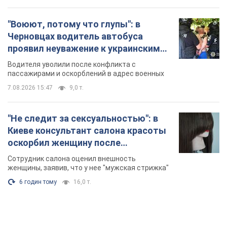
"Воюют, потому что глупы": в
Черновцах водитель автобуса
проявил неуважение к украинским
военным и поплатился за это.
Водителя уволили после конфликта с
Видео
пассажирами и оскорблений в адрес военных
7.08.2026 15:47
9,0 т.
"Не следит за сексуальностью": в
Киеве консультант салона красоты
оскорбил женщину после
химиотерапии, разгорелся скандал.
Сотрудник салона оценил внешность
Фото
женщины, заявив, что у нее "мужская стрижка"
6 годин тому
16,0 т.