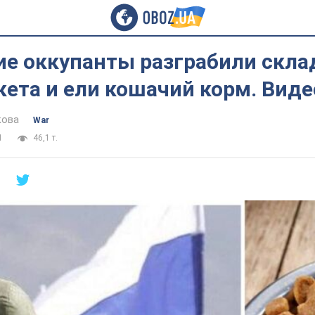
ие оккупанты разграбили скл
ета и ели кошачий корм. Виде
кова
War
1
46,1 т.