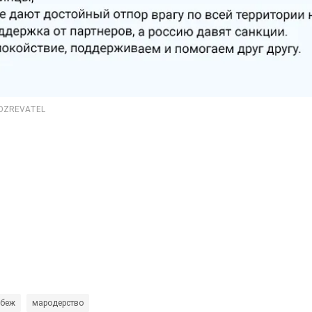
абеж
мародерство