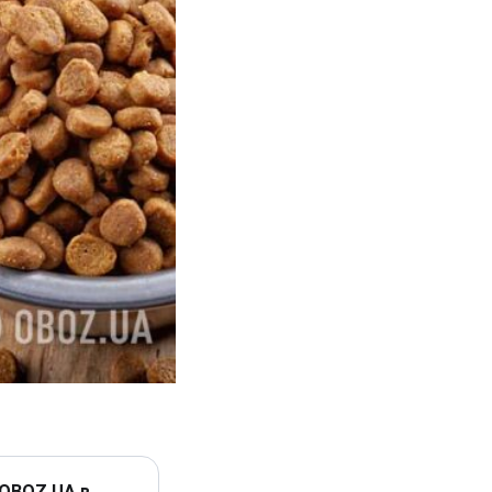
 OBOZ.UA в