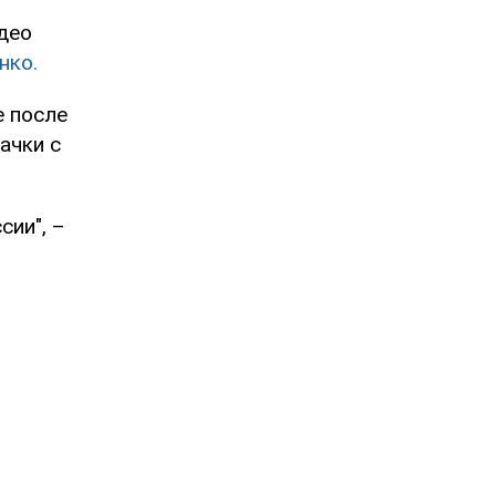
део
нко.
е после
ачки с
сии", –