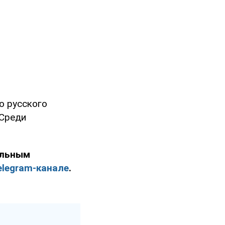
о русского
Среди
ельным
elegram-канале
.