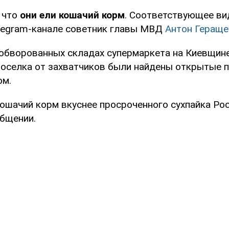
 что
они ели кошачий корм
. Соответствующее ви
legram-канале советник главы МВД
Антон Гераще
а обворованных складах супермаркета на Киевщин
оселка от захватчиков были найдены открытые п
ом.
ошачий корм вкуснее просроченного сухпайка Рос
общении.