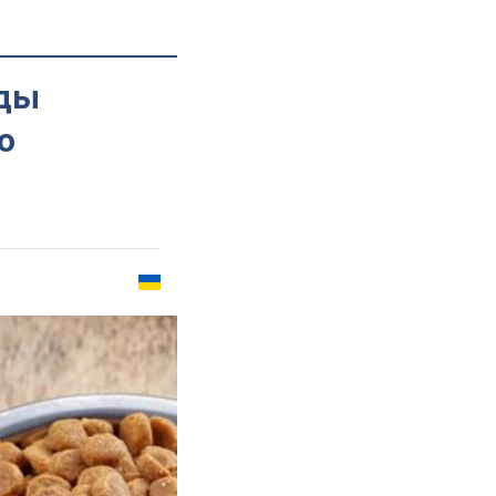
ады
о