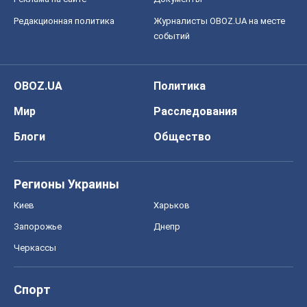
Запорожье
Днепр
Черкассы
Спорт
Футбол
Баскетбол
Хоккей
Бокс
Формула-1
Моя школа
ГДЗ
Учебники
Онлайн уроки
ДПА
ЗНО
НМТ
СНГ решебники
Авто