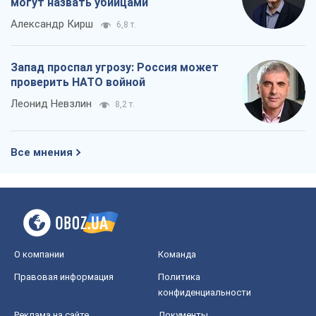
О компании
Команда
Правовая информация
Политика
конфиденциальности
Реклама на сайте
Документы
Редакционная политика
Журналисты OBOZ.UA на месте
событий
OBOZ.UA
Политика
Мир
Расследования
Блоги
Общество
Регионы Украины
Киев
Харьков