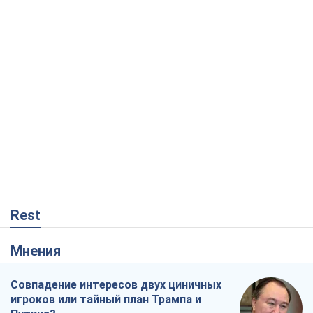
Мнения
Совпадение интересов двух циничных
игроков или тайный план Трампа и
Путина?
Виктор Швец
11,1 т.
Минск готовится к функционированию
в условиях масштабного военного
кризиса
Александр Левченко
16,2 т.
Ни оружия, ни людей: как Лукашенко
создает новую армию
Игар Тышкевич
13,9 т.