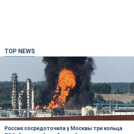
Россия сосредоточила у Москвы три кольца
ПВО: Зеленский пообещал "находить
технологии" противодействия
Президент заявил, что даже усовершенствованная система
противовоздушной обороны РФ не гарантирует защиты от
украинских ударов
4 часа назад
36,8 т.
Украина приобрела у Турции 70 баллистических
ракет и многое другое вооружение: в Госдепе
США обнародовали список
Госдеп уже проинформировал об этом американский
Конгресс
5 часов назад
10,4 т.