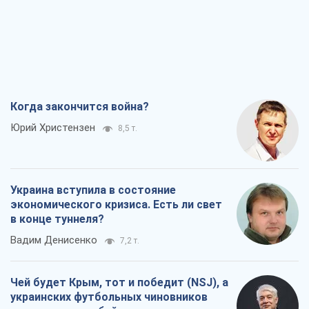
Вадим Денисенко
7,2 т.
Чей будет Крым, тот и победит (NSJ), а
украинских футбольных чиновников
могут назвать убийцами
Александр Кирш
6,8 т.
Запад проспал угрозу: Россия может
проверить НАТО войной
Леонид Невзлин
8,2 т.
Все мнения