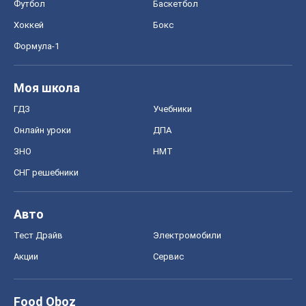
Тест Драйв
Электромобили
Акции
Сервис
Food Oboz
Рецепты
Напитки
Диеты
Экономика
Рынки и компании
Mакроэкономика
MedOboz
Новости медицины
MAMACLUB
Шоу