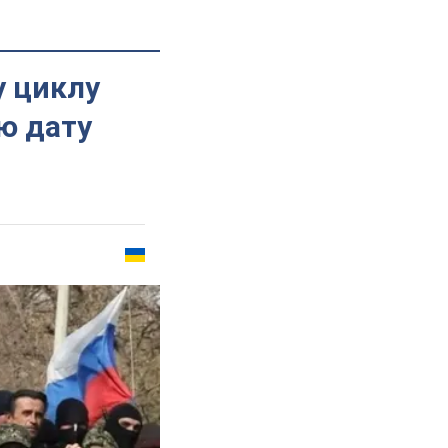
у циклу
ю дату