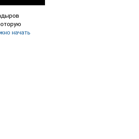
Кадыров
которую
жно начать