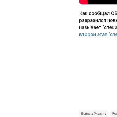
Как сообщал OB
разразился нов
называет "специ
второй этап "сп
Война в Украине
Рос