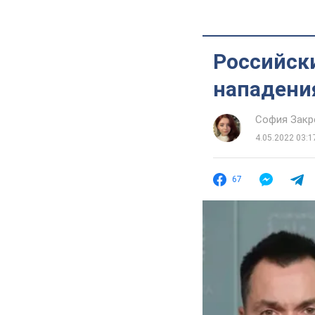
Российски
нападени
София Закр
4.05.2022 03:1
67