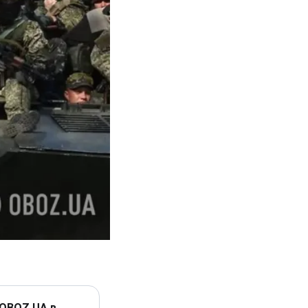
 OBOZ.UA в