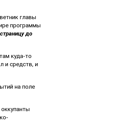
оветник главы
фире программы
 страницу до
 там куда-то
л и средств, и
ытий на поле
и оккупанты
ко-