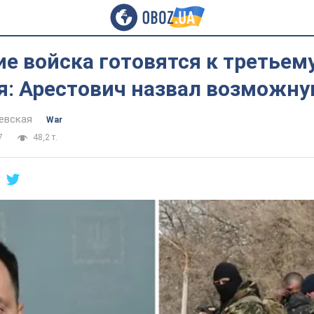
е войска готовятся к третьем
я: Арестович назвал возможну
евская
War
7
48,2 т.