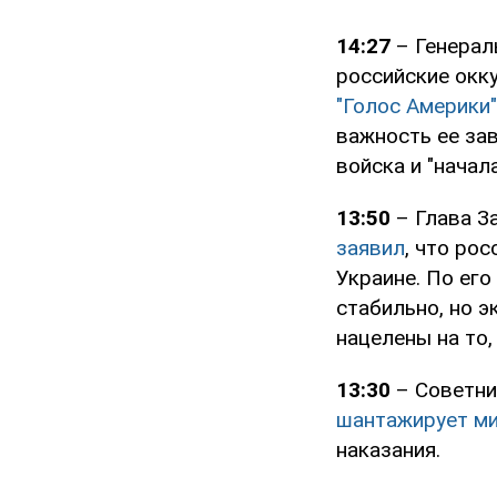
14:27
– Генерал
российские окк
"Голос Америки"
важность ее зав
войска и "начал
13:50
– Глава З
заявил
, что ро
Украине. По ег
стабильно, но 
нацелены на то
13:30
– Советни
шантажирует ми
наказания.