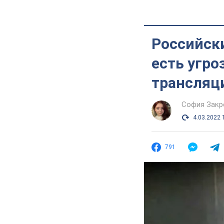
Российск
есть угро
трансляц
София Закр
4.03.2022 
791