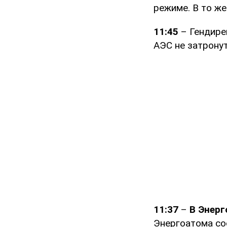
режиме. В то же
11:45
– Гендире
АЭС не затрону
11:37
–
В Энерг
Энергоатома со