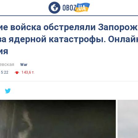
ие войска обстреляли Запорож
за ядерной катастрофы. Онлай
ия
евская
War
15:22
143,6 т.