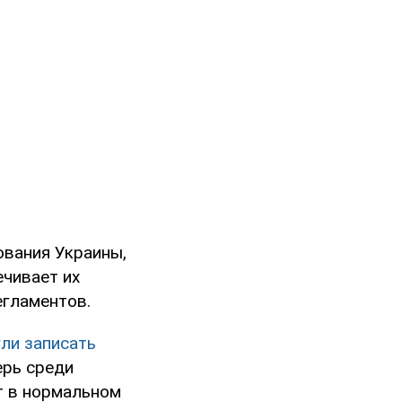
ования Украины,
ечивает их
егламентов.
ли записать
ерь среди
т в нормальном