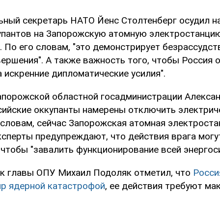
ьный секретарь НАТО Йенс Столтенберг осудил н
упантов на Запорожскую атомную электростанцию
. По его словам, "это демонстрирует безрассудст
ершения". А также важность того, чтобы Россия 
а искренние дипломатические усилия".
апорожской областной госадминистрации Алекса
ссийские оккупанты намерены отключить электрич
о словам, сейчас Запорожская атомная электроста
эксперты предупреждают, что действия врага могу
, чтобы "завалить функционирование всей энергос
к главы ОПУ Михаил Подоляк отметил, что
Росси
р ядерной катастрофой
, ее действия требуют ма