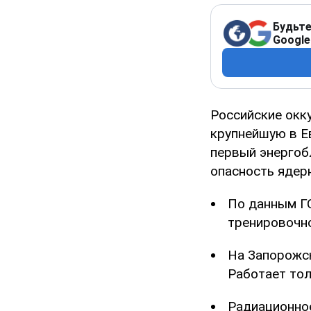
Будьте
Google
Российские окк
крупнейшую в Е
первый энергоб
опасность ядер
По данным ГС
тренировочно
На Запорожск
Работает тол
Радиационное