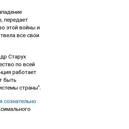
ападение
, передает
во этой войны и
отвела все свои
ндр Старух
ество по всей
нция работает
т быть
истемы страны".
я сознательно
ксимального