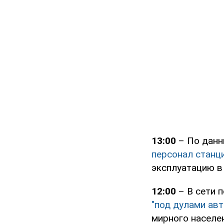
13:00
– По данн
персонал станц
эксплуатацию в
12:00
– В сети 
"под дулами ав
мирного населе