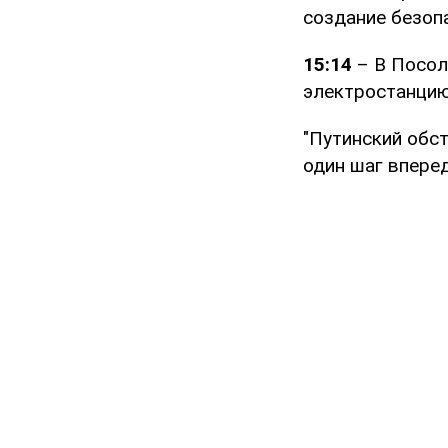
создание безопа
15:14
– В Посол
электростанцию 
"Путинский обс
один шаг вперед