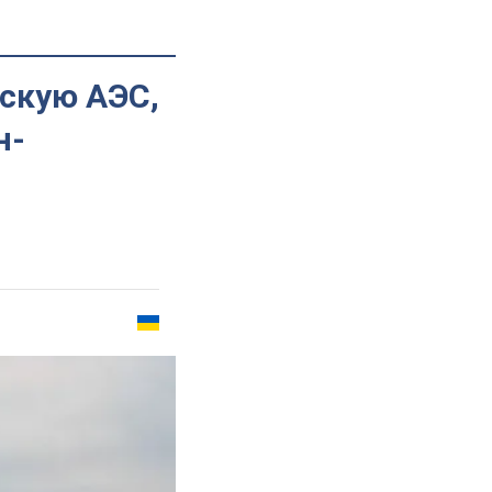
скую АЭС,
н-