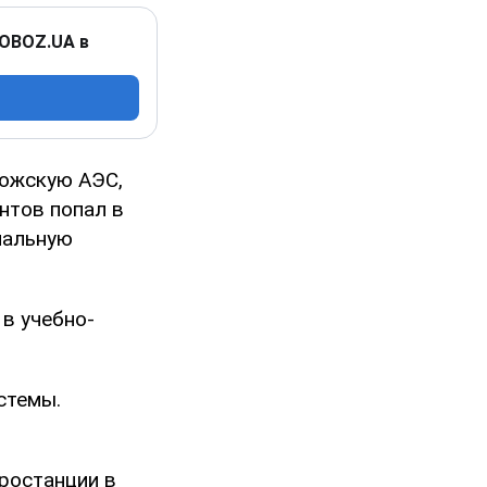
 OBOZ.UA в
рожскую АЭС,
нтов попал в
иальную
в учебно-
стемы.
ростанции в