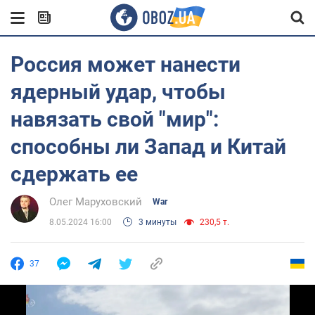
Россия может нанести
ядерный удар, чтобы
навязать свой "мир":
способны ли Запад и Китай
сдержать ее
Олег Маруховский
War
8.05.2024 16:00
3 минуты
230,5 т.
37