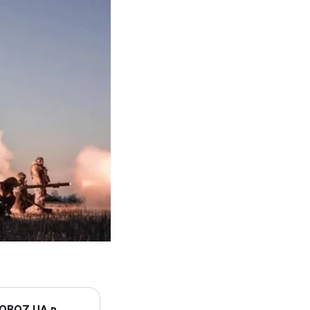
 OBOZ.UA в