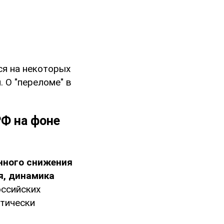
ся на некоторых
 О "переломе" в
Ф на фоне
нного снижения
я, динамика
оссийских
ктически