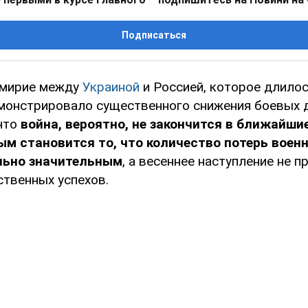
Подписаться
емирие между
Украиной
и Россией, которое длило
емонстрировало существенного снижения боевых 
что
война, вероятно, не закончится в ближайшие
м становится то, что количество потерь военн
льно значительным
, а весеннее наступление не п
ственных успехов.