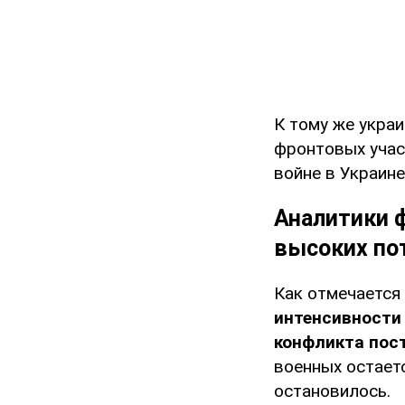
К тому же укра
фронтовых учас
войне в Украин
Аналитики 
высоких по
Как отмечается 
интенсивности 
конфликта пос
военных остаетс
остановилось.