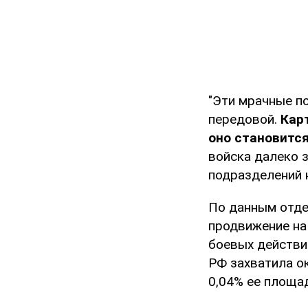
"Эти мрачные п
передовой.
Кар
оно становитс
войска далеко 
подразделений н
По данным отде
продвижение на 
боевых действий
РФ захватила о
0,04% ее площа