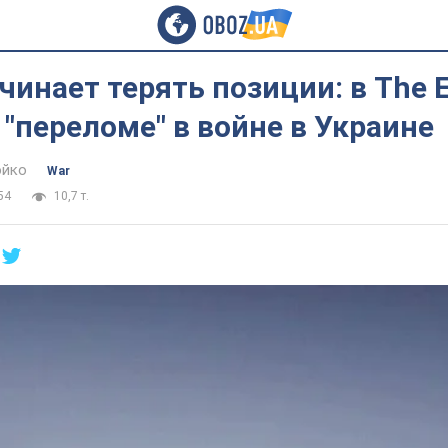
чинает терять позиции: в The 
 "переломе" в войне в Украине
юйко
War
54
10,7 т.