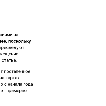
ниями на
ее, поскольку
 преследуют
емещение
 статье.
т постепенное
на картах
о с начала года
яет примерно