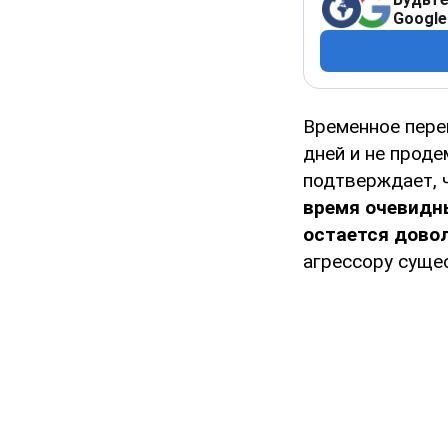
Google
Временное пер
дней и не прод
подтверждает, 
время очевидны
остается дово
агрессору суще