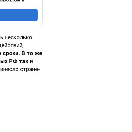
сь несколько
действий,
 сроки. В то же
ых РФ так и
ринесло стране-