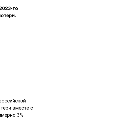
2023-го
отери.
 российской
тери вместе с
римерно 3%