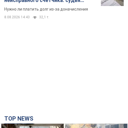
неисправного счетчика: судья
вынес неожиданное решение
Нужно ли платить долг из-за доначисления
8.08.2026 14:43
32,1 т.
TOP NEWS