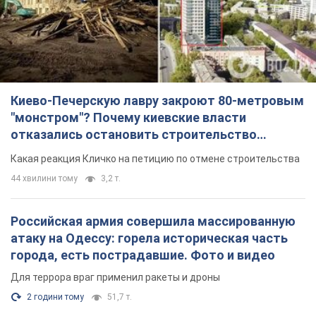
Киево-Печерскую лавру закроют 80-метровым
"монстром"? Почему киевские власти
отказались остановить строительство
небоскреба "московского верующего"
Какая реакция Кличко на петицию по отмене строительства
44 хвилини тому
3,2 т.
Российская армия совершила массированную
атаку на Одессу: горела историческая часть
города, есть пострадавшие. Фото и видео
Для террора враг применил ракеты и дроны
2 години тому
51,7 т.