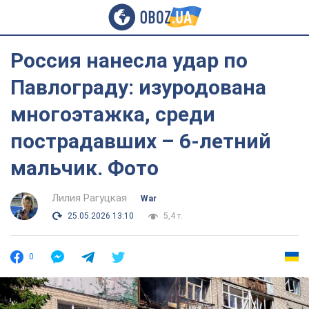
Россия нанесла удар по
Павлограду: изуродована
многоэтажка, среди
пострадавших – 6-летний
мальчик. Фото
Лилия Рагуцкая
War
25.05.2026 13:10
5,4 т.
0