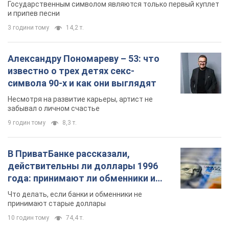
Государственным символом являются только первый куплет
и припев песни
3 години тому
14,2 т.
Александру Пономареву – 53: что
известно о трех детях секс-
символа 90-х и как они выглядят
Несмотря на развитие карьеры, артист не
забывал о личном счастье
9 годин тому
8,3 т.
В ПриватБанке рассказали,
действительны ли доллары 1996
года: принимают ли обменники и
банки такие купюры
Что делать, если банки и обменники не
принимают старые доллары
10 годин тому
74,4 т.