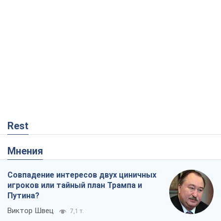
Rest
Мнения
Совпадение интересов двух циничных
игроков или тайный план Трампа и
Путина?
Виктор Швец
7,1 т.
Минск готовится к функционированию
в условиях масштабного военного
кризиса
Александр Левченко
13,0 т.
Ни оружия, ни людей: как Лукашенко
создает новую армию