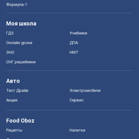
СНГ решебники
Авто
Тест Драйв
Электромобили
Акции
Сервис
Food Oboz
Рецепты
Напитки
Диеты
Экономика
Рынки и компании
Mакроэкономика
MedOboz
Новости медицины
MAMACLUB