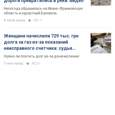
вынес неожиданное решение
Нужно ли платить долг из-за доначисления
3 часа назад
30,2 т.
TOP NEWS