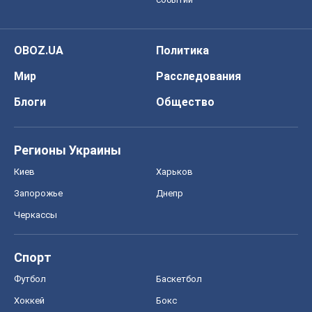
Регионы Украины
Киев
Харьков
Запорожье
Днепр
Черкассы
Спорт
Футбол
Баскетбол
Хоккей
Бокс
Формула-1
Моя школа
ГДЗ
Учебники
Онлайн уроки
ДПА
ЗНО
НМТ