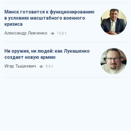
Игар Тышкевич
9,9 т.
Когда закончится война?
Юрий Христензен
4,6 т.