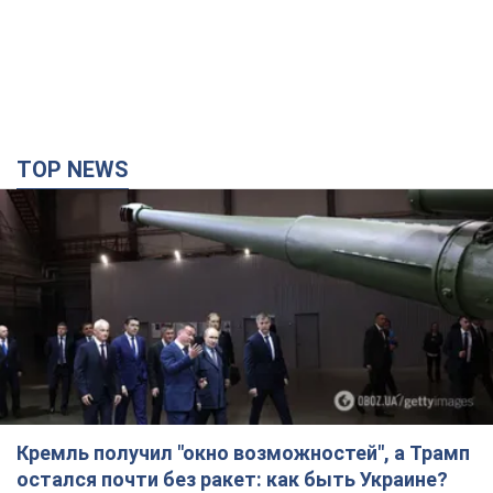
Кремль получил "окно возможностей", а Трамп
остался почти без ракет: как быть Украине?
Интервью с Мельником
Мнение о том, что у России закончатся баллистические
ракеты, крайне опасно, подчеркнул эксперт
6 часов назад
30,7 т.
Украина заключила соглашения о ежемесячной
поставке ракет для системы Patriot из США: