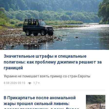
Значительные штрафы и специальные
полигоны: как проблему джипинга решают за
границей
Украине не помешает взять пример со стран Европы
8.08.2026 05:10
1,7 т.
В Прикарпатье после аномальной
жары прошел сильный ливень:
дороги превратились в реки. Видео
Непогода обрушилась на Ивано-Франковскую
область и курортный Буковель
8 часов назад
18,1 т.
Женщине начислили 729 тыс. грн
долга за газ из-за показаний
неисправного счетчика: судья