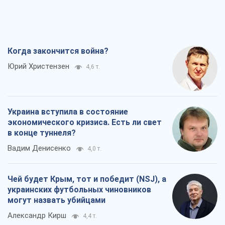
Украина вступила в состояние
экономического кризиса. Есть ли свет
в конце туннеля?
Вадим Денисенко
4,0 т.
Чей будет Крым, тот и победит (NSJ), а
украинских футбольных чиновников
могут назвать убийцами
Александр Кирш
4,4 т.
Запад проспал угрозу: Россия может
проверить НАТО войной
Леонид Невзлин
6,9 т.
Все мнения