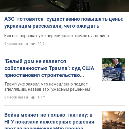
АЗС "готовятся" существенно повышать цены:
украинцам рассказали, чего ожидать
Как на заправках уже переписали стоимость топлива
9 часов назад
22,9 т.
"Белый дом не является
собственностью Трампа": суд США
приостановил строительство
бального зала стоимостью 400 млн
Трамп уже заявил, что немедленно подаст
долларов
апелляцию, назвав это "ужасным решением"
8 часов назад
1,7 т.
Война меняет не только тактику: в
НГУ показали инженерные решения
против российских FPV-дронов.