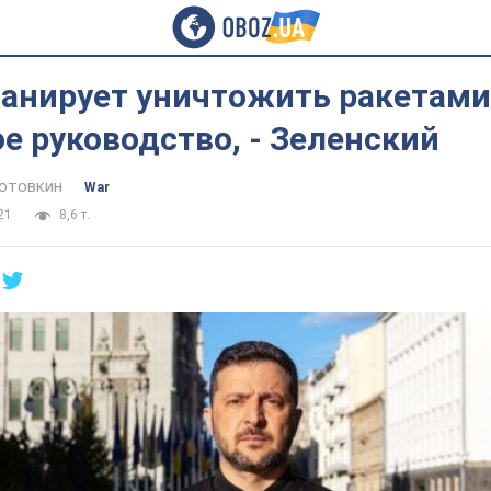
ланирует уничтожить ракетами
е руководство, - Зеленский
отовкин
War
21
8,6 т.