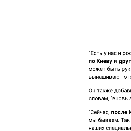
"Есть у нас и р
по Киеву и дру
может быть руко
вынашивают этот
Он также добави
словам, "вновь 
"Сейчас,
после 
мы бываем. Так 
наших специальн