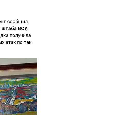
ент сообщил,
 штаба ВСУ,
едка получила
х атак по так