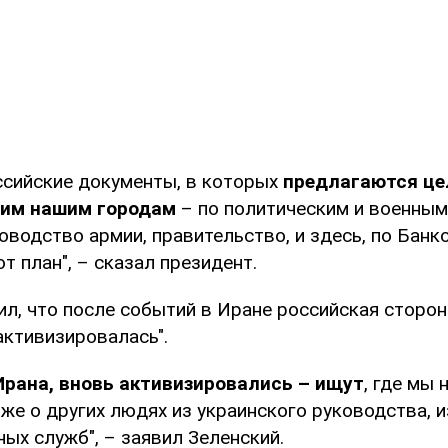
оссийские документы, в которых
предлагаются це
гим нашим городам
– по политическим и военным
водство армии, правительство, и здесь, по Банк
 план", – сказал президент.
л, что после событий в Иране российская сторона
активизировалась".
Ирана, вновь активизировались – ищут
, где мы 
же о других людях из украинского руководства, и
ых служб", – заявил Зеленский.