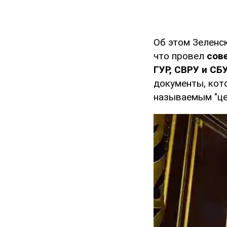
Об этом Зеленс
что провел
сов
ГУР, СВРУ и СБ
документы, кот
называемым "це