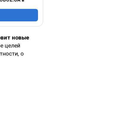
овит новые
е целей
тности, о