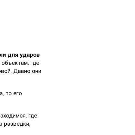
ли для ударов
 объектам, где
овой. Давно они
, по его
находимся, где
з разведки,