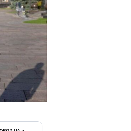
 OBOZ.UA в