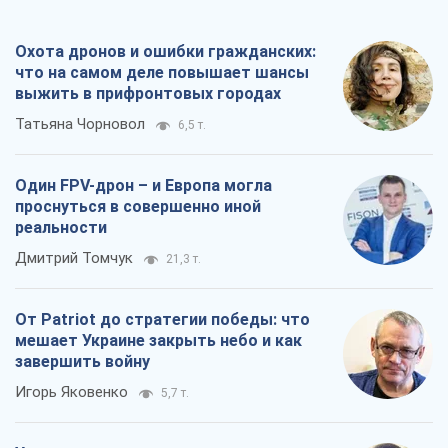
проснуться в совершенно иной
реальности
Дмитрий Томчук
21,3 т.
От Patriot до стратегии победы: что
мешает Украине закрыть небо и как
завершить войну
Игорь Яковенко
5,7 т.
Украина в пятом дивизионе: что
происходит в женском хоккее
Александр Чеканов
1,6 т.
Все мнения