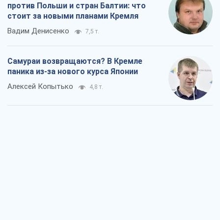
Охота дронов и ошибки гражданских:
что на самом деле повышает шансы
выжить в прифронтовых городах
Татьяна Чорновол
6,5 т.
Один FPV-дрон – и Европа могла