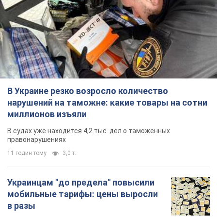
нарушений на таможне: какие товары на сотни
миллионов изъяли
В судах уже находится 4,2 тыс. дел о таможенных
правонарушениях
11 годин тому
3,0 т.
Украинцам "до предела" повысили
мобильные тарифы: цены выросли
в разы
Почему участники рынка считают, что тариф
400 грн в месяц – это не много
23 хвилини тому
38,0 т.
Итальянский гранд захотел купить
сразу двух футболистов сборной
Украины
"Ювентус" ведет переговоры