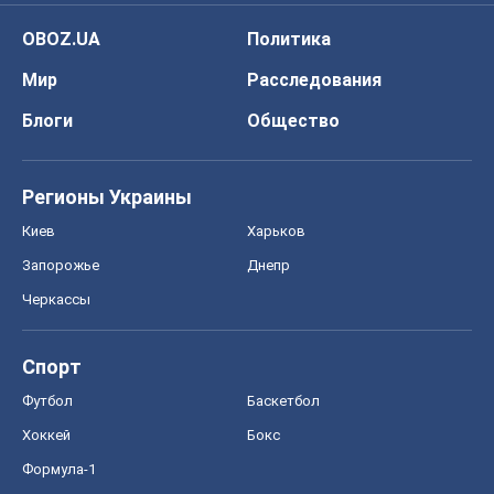
Киев
Харьков
Запорожье
Днепр
Черкассы
Спорт
Футбол
Баскетбол
Хоккей
Бокс
Формула-1
Моя школа
ГДЗ
Учебники
Онлайн уроки
ДПА
ЗНО
НМТ
СНГ решебники