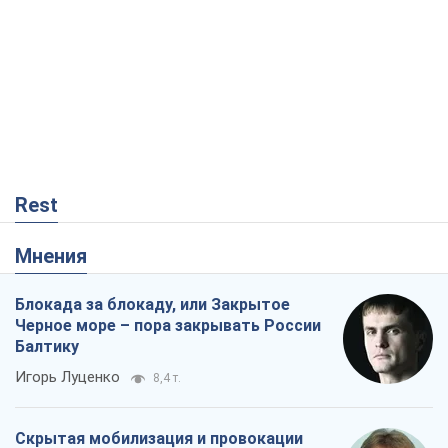
Rest
Мнения
Блокада за блокаду, или Закрытое
Черное море – пора закрывать России
Балтику
Игорь Луценко
8,4 т.
Скрытая мобилизация и провокации
против Польши и стран Балтии: что
стоит за новыми планами Кремля
Вадим Денисенко
7,5 т.
Самураи возвращаются? В Кремле
паника из-за нового курса Японии
Алексей Копытько
4,8 т.