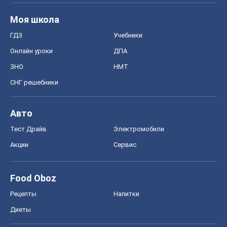
Авто
Тест Драйв
Электромобили
Акции
Сервис
Food Oboz
Рецепты
Напитки
Диеты
Экономика
Рынки и компании
Mакроэкономика
MedOboz
Новости медицины
MAMACLUB