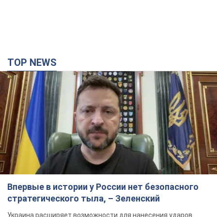
Впервые в истории у России нет безопасного
стратегического тыла, – Зеленский
Украина расширяет возможности для нанесения ударов
вглубь России
2 години тому
22,9 т.
В Одесской области разбился украинский
МиГ-29, пилот катапультировался: все
подробности инцидента
Аварийная ситуация произошла во время выполнения боевой