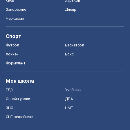
Киев
Харьков
Запорожье
Днепр
Черкассы
Спорт
Футбол
Баскетбол
Хоккей
Бокс
Формула-1
Моя школа
ГДЗ
Учебники
Онлайн уроки
ДПА
ЗНО
НМТ
СНГ решебники