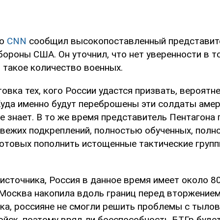
ию
CNN
сообщил высокопоставленный представит
ороны США. Он уточнил, что нет уверенности в т
 такое количество военных.
овка тех, кого России удастся призвать, вероятне
Куда именно будут переброшены эти солдаты аме
е знает. В то же время представитель Пентагона 
свежих подкреплений, полностью обученных, полн
готовых пополнить истощенные тактические групп
источника, Россия в данное время имеет около 8
Москва накопила вдоль границ перед вторжением 
ка, россияне не смогли решить проблемы с тыло
ойск, поэтому вряд ли боеспособность БТГр буде