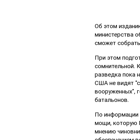
Об этом издан
министерства об
сможет собрать
При этом подгот
сомнительной. 
разведка пока н
США не видят "
вооруженных", 
батальонов.
По информации 
мощи, которую 
мнению чиновни
обеспечением в