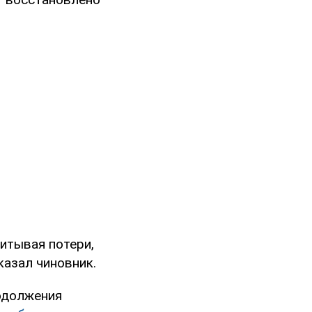
читывая потери,
казал чиновник.
одолжения