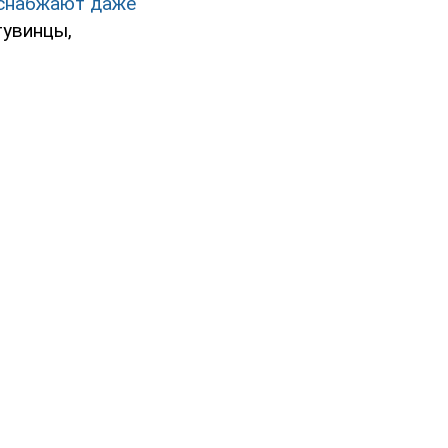
 снабжают даже
тувинцы,