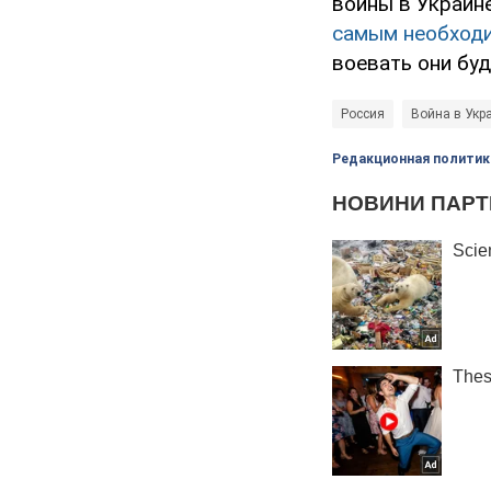
войны в Украин
самым необход
воевать они буд
Россия
Война в Укр
Редакционная политик