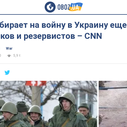
бирает на войну в Украину еще
ков и резервистов – CNN
ч
War
0
5,9 т.