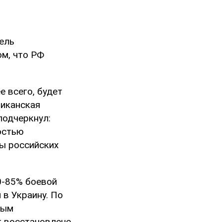
ель
ом, что РФ
е всего, будет
риканская
подчеркнул:
остью
ы российских
0-85% боевой
в Украину. По
вым
т восстановлено