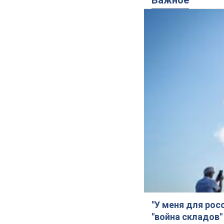
Важное
"У меня для рос
"война складов"