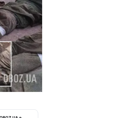
 OBOZ.UA в