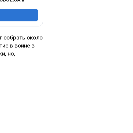
т собрать около
тие в войне в
и, но,