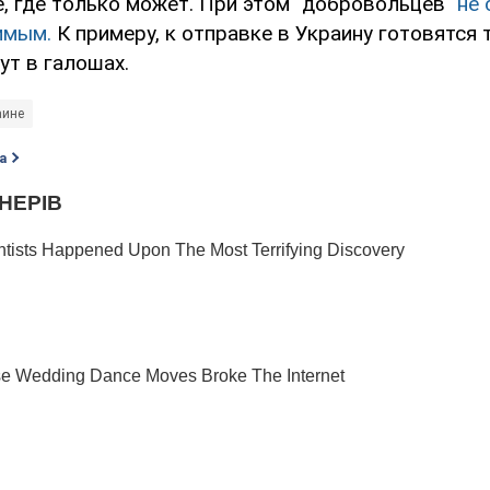
е, где только может. При этом "добровольцев"
не
имым.
К примеру, к отправке в Украину готовятся 
ут в галошах.
аине
а