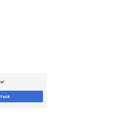
и!
ться