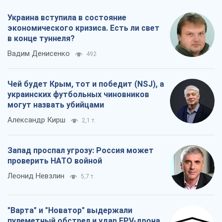
Украина вступила в состояние
экономического кризиса. Есть ли свет
в конце туннеля?
Вадим Денисенко
492
Чей будет Крым, тот и победит (NSJ), а
украинских футбольных чиновников
могут назвать убийцами
Александр Кирш
2,1 т.
Запад проспал угрозу: Россия может
проверить НАТО войной
Леонид Невзлин
5,7 т.
"Варта" и "Новатор" выдержали
пулеметный обстрел и удар FPV-дрона,