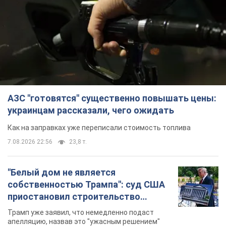
АЗС "готовятся" существенно повышать цены:
украинцам рассказали, чего ожидать
Как на заправках уже переписали стоимость топлива
7.08.2026 22:56
23,8 т.
"Белый дом не является
собственностью Трампа": суд США
приостановил строительство
бального зала стоимостью 400 млн
Трамп уже заявил, что немедленно подаст
долларов
апелляцию, назвав это "ужасным решением"