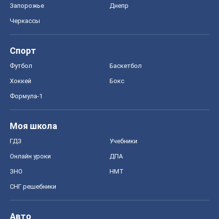
Моя школа
ГДЗ
Учебники
Онлайн уроки
ДПА
ЗНО
НМТ
СНГ решебники
Авто
Тест Драйв
Электромобили
Акции
Сервис
Food Oboz
Рецепты
Напитки
Диеты