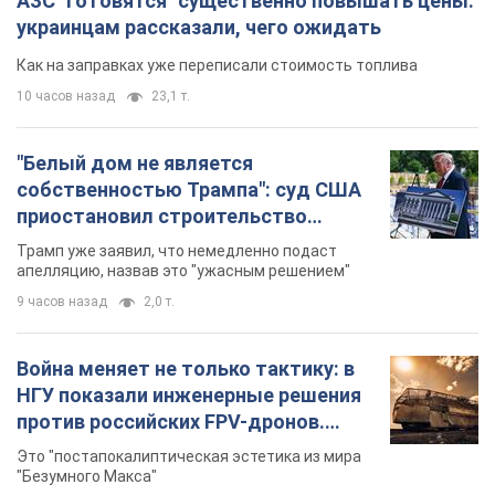
бального зала стоимостью 400 млн
Трамп уже заявил, что немедленно подаст
долларов
апелляцию, назвав это "ужасным решением"
9 часов назад
2,0 т.
Война меняет не только тактику: в
НГУ показали инженерные решения
против российских FPV-дронов.
Фото
Это "постапокалиптическая эстетика из мира
"Безумного Макса"
9 часов назад
7,6 т.