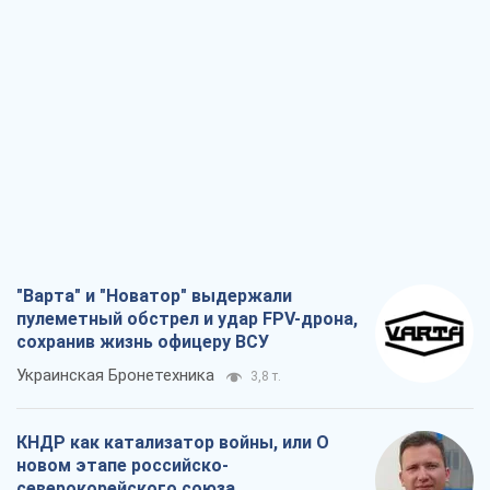
"Варта" и "Новатор" выдержали
пулеметный обстрел и удар FPV-дрона,
сохранив жизнь офицеру ВСУ
Украинская Бронетехника
3,8 т.
КНДР как катализатор войны, или О
новом этапе российско-
северокорейского союза
Алексей Кущ
3,9 т.
Выход в элиту ЧМ и триумф "Сокола":
что происходит в украинском хоккее
Александр Липенко
1,7 т.