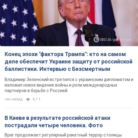
деле обеспечит Украине защиту от российской
баллистики. Интервью с Безсмертным
Владимир Зеленский встретился с украинским дипломатом и
изложил новое видение войны и роли международных
партнеров в борьбе с Россией
час назад
6,1 т.
В Киеве в результате российской атаки
пострадали четыре человека. Фото
Враг продолжает регулярный ракетный террор столицы
час назад
14,0 т.
Россияне атаковали дроном больницу в
Херсоне: пострадали медработницы
Всего пострадали четыре женщины, и они не единственные
раненые за сутки
8 часов назад
3,4 т.