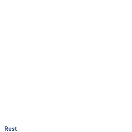
Rest
Мнения
Минск готовится к функционированию
в условиях масштабного военного
кризиса
Александр Левченко
978