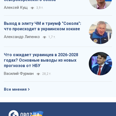
Что ожидает украинцев в 2026-2028
годах? Основные выводы из новых
прогнозов от НБУ
Василий Фурман
28,2 т.
Все мнения
О компании
Команда
Правовая информация
Политика
конфиденциальности
Реклама на сайте
Документы
Редакционная политика
Журналисты OBOZ.UA на месте
событий