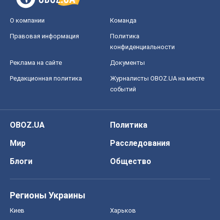
OBOZ.UA
Политика
Мир
Расследования
Блоги
Общество
Регионы Украины
Киев
Харьков
Запорожье
Днепр
Черкассы
Спорт
Футбол
Баскетбол
Хоккей
Бокс
Формула-1