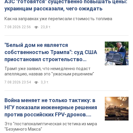
АЗС "готовятся" существенно повышать цены:
украинцам рассказали, чего ожидать
Как на заправках уже переписали стоимость топлива
7.08.2026 22:56
23,8 т.
"Белый дом не является
собственностью Трампа": суд США
приостановил строительство
бального зала стоимостью 400 млн
Трамп уже заявил, что немедленно подаст
долларов
апелляцию, назвав это "ужасным решением"
7.08.2026 23:54
3,3 т.
Война меняет не только тактику: в
НГУ показали инженерные решения
против российских FPV-дронов.
Фото
Это "постапокалиптическая эстетика из мира
"Безумного Макса"