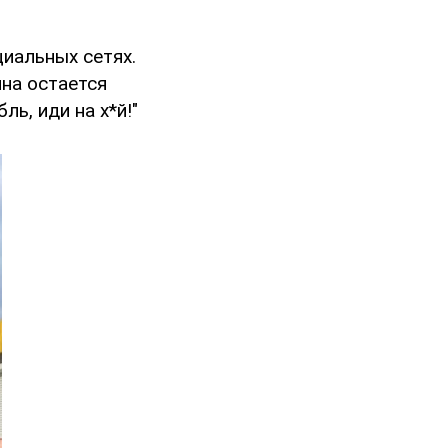
иальных сетях.
ина остается
ь, иди на х*й!"