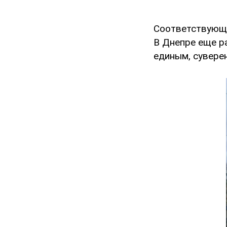
Соответствующи
В Днепре еще р
единым, суверен