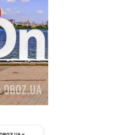
 OBOZ.UA в