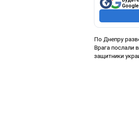
Google
По Днепру разв
Врага послали в
защитники укра