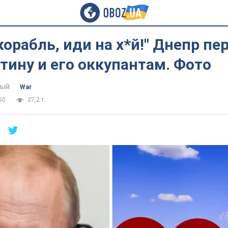
корабль, иди на х*й!" Днепр пе
тину и его оккупантам. Фото
тый
War
50
27,2 т.