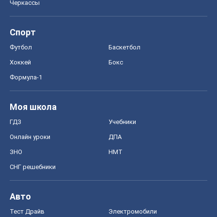
Черкассы
Спорт
Футбол
Баскетбол
Хоккей
Бокс
Формула-1
Моя школа
ГДЗ
Учебники
Онлайн уроки
ДПА
ЗНО
НМТ
СНГ решебники
Авто
Тест Драйв
Электромобили