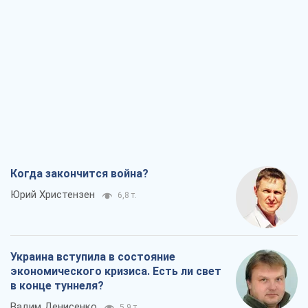
Когда закончится война?
Юрий Христензен
6,8 т.
Украина вступила в состояние
экономического кризиса. Есть ли свет
в конце туннеля?
Вадим Денисенко
5,9 т.
Чей будет Крым, тот и победит (NSJ), а
украинских футбольных чиновников
могут назвать убийцами
Александр Кирш
5,8 т.
Запад проспал угрозу: Россия может