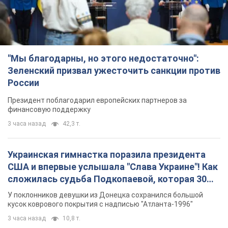
финансовую поддержку
3 часа назад
42,3 т.
Украинская гимнастка поразила президента
США и впервые услышала "Слава Украине"! Как
сложилась судьба Подкопаевой, которая 30
лет назад завоевала "золото" Олимпиады
У поклонников девушки из Донецка сохранился большой
кусок коврового покрытия с надписью "Атланта-1996"
3 часа назад
10,8 т.
Заботилась об учениках и поддерживала
учителей: в результате удара РФ по Киевской
области погибли директор киевского лицея, её
муж и внук
Вечная память жертвам российского террора
8 часов назад
18,8 т.