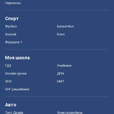
Моя школа
ГДЗ
Учебники
Онлайн уроки
ДПА
ЗНО
НМТ
СНГ решебники
Авто
Тест Драйв
Электромобили
Акции
Сервис
Food Oboz
Рецепты
Напитки
Диеты