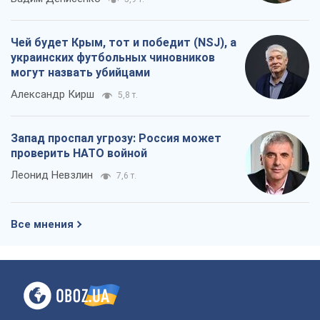
проверить НАТО войной
Леонид Невзлин
7,6 т.
Все мнения
О компании
Команда
Правовая информация
Политика
конфиденциальности
Реклама на сайте
Документы
Редакционная политика
Журналисты OBOZ.UA на месте
событий