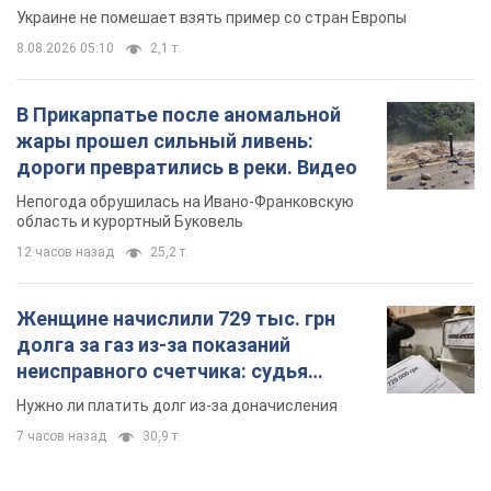
область и курортный Буковель
12 часов назад
25,2 т.
Женщине начислили 729 тыс. грн
долга за газ из-за показаний
неисправного счетчика: судья
вынес неожиданное решение
Нужно ли платить долг из-за доначисления
7 часов назад
30,9 т.