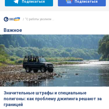
Значительные штрафы и специальные
полигоны: как проблему джипинга решают за
границей
Украине не помешает взять пример со стран Европы
8.08.2026 05:10
2,1 т.
В Прикарпатье после аномальной
жары прошел сильный ливень:
дороги превратились в реки. Видео
Непогода обрушилась на Ивано-Франковскую