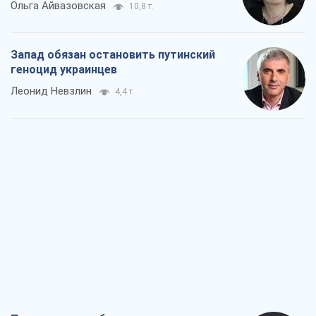
Посмотрим в зубы дареному коню:
придирчиво – о помощи Украине
Александр Кирш
6,8 т.
Между ужасной войной и еще худшим
миром на условиях агрессора, или
Безысходность – тоже оружие России
Алексей Копытько
6,1 т.
Лестница эскалации войны: к чему нам