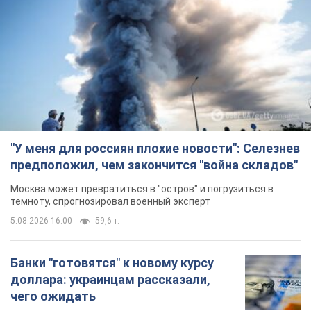
Москва может превратиться в "остров" и погрузиться в
темноту, спрогнозировал военный эксперт
5.08.2026 16:00
59,6 т.
Банки "готовятся" к новому курсу
доллара: украинцам рассказали,
чего ожидать
Каким будет курс валюты в обменниках
10 часов назад
115,8 т.
"Джипинг разрушает экосистемы,
которые формировались сотни
лет": в Greenpeace забили тревогу
В высокогорье расположены альпийские и
субальпийские луга – редкие природные
комплексы, которые формировались на протяжении сотен
лет
10 часов назад
1,3 т.