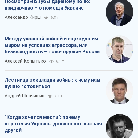
нужно готовиться
Андрей Шевчишин
7,1 т.
"Когда хочется мести": почему
стратегия Украины должна оставаться
другой
Серж Марко
7,5 т.
Все мнения
О компании
Команда
Правовая информация
Политика