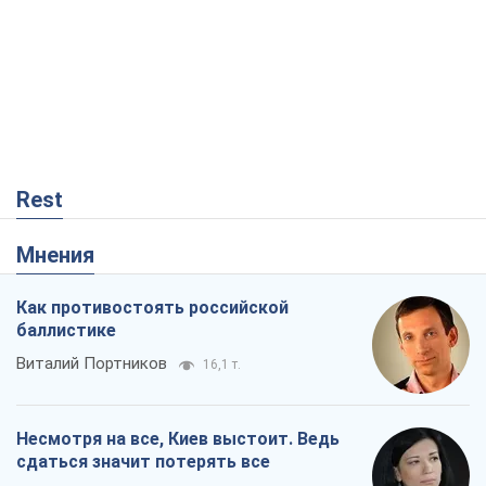
Как противостоять российской
баллистике
Виталий Портников
16,1 т.
Несмотря на все, Киев выстоит. Ведь
сдаться значит потерять все
Ольга Айвазовская
10,8 т.
Запад обязан остановить путинский
геноцид украинцев
Леонид Невзлин
4,4 т.