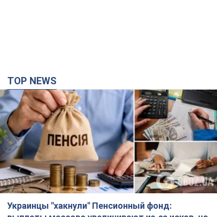
Украинцы "хакнули" Пенсионный фонд:
выплаты массово увеличивают из-за исков, но
денег не хватает
Как пересчитывают пенсии
2 часа назад
45,6 т.
Под атакой был НПЗ: в российском Ярославле
прогремела серия взрывов. Фото и видео
В промзоне фиксирует несколько очагов пожара
3 минуты назад
3,2 т.