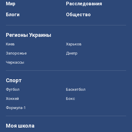
Спорт
Футбол
Баскетбол
Хоккей
Бокс
Формула-1
Моя школа
ГДЗ
Учебники
Онлайн уроки
ДПА
ЗНО
НМТ
СНГ решебники
Авто
Тест Драйв
Электромобили
Акции
Сервис