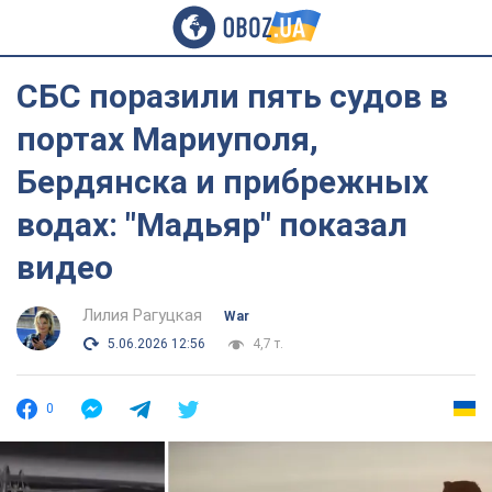
СБС поразили пять судов в
портах Мариуполя,
Бердянска и прибрежных
водах: "Мадьяр" показал
видео
Лилия Рагуцкая
War
5.06.2026 12:56
4,7 т.
0