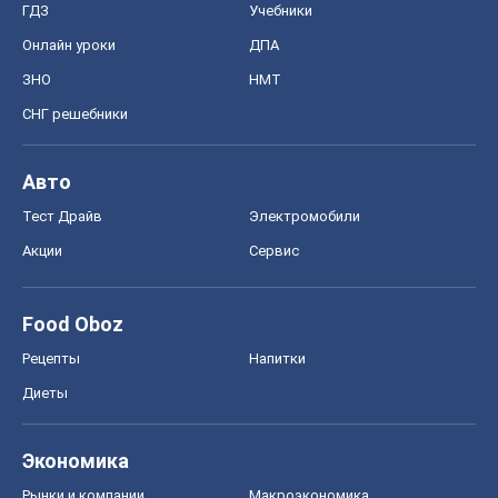
Food Oboz
Рецепты
Напитки
Диеты
Экономика
Рынки и компании
Mакроэкономика
MedOboz
Новости медицины
MAMACLUB
Шоу
Афиша
Сплетни
Красота
Мода
Женский Журнал