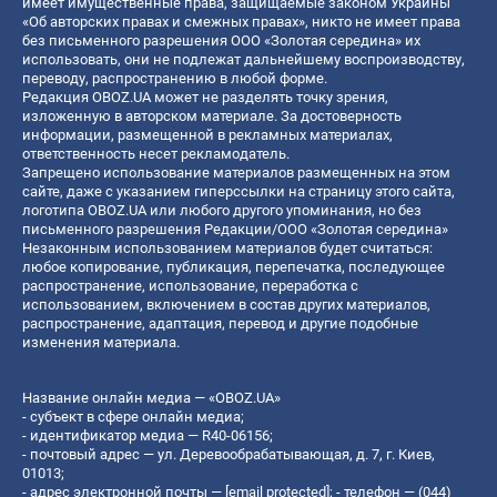
имеет имущественные права, защищаемые законом Украины
«Об авторских правах и смежных правах», никто не имеет права
без письменного разрешения ООО «Золотая середина» их
использовать, они не подлежат дальнейшему воспроизводству,
переводу, распространению в любой форме.
Редакция OBOZ.UA может не разделять точку зрения,
изложенную в авторском материале. За достоверность
информации, размещенной в рекламных материалах,
ответственность несет рекламодатель.
Запрещено использование материалов размещенных на этом
сайте, даже с указанием гиперссылки на страницу этого сайта,
логотипа OBOZ.UA или любого другого упоминания, но без
письменного разрешения Редакции/ООО «Золотая середина»
Незаконным использованием материалов будет считаться:
любое копирование, публикация, перепечатка, последующее
распространение, использование, переработка с
использованием, включением в состав других материалов,
распространение, адаптация, перевод и другие подобные
изменения материала.
Название онлайн медиа — «OBOZ.UA»
- субъект в сфере онлайн медиа;
- идентификатор медиа — R40-06156;
- почтовый адрес — ул. Деревообрабатывающая, д. 7, г. Киев,
01013;
- адрес электронной почты —
[email protected]
; - телефон — (044)